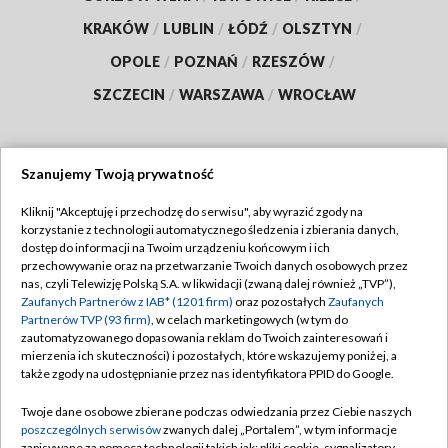
KRAKÓW
/
LUBLIN
/
ŁÓDŹ
/
OLSZTYN
/
OPOLE
/
POZNAŃ
/
RZESZÓW
/
SZCZECIN
/
WARSZAWA
/
WROCŁAW
Szanujemy Twoją prywatność
Dołącz do nas:
Kliknij "Akceptuję i przechodzę do serwisu", aby wyrazić zgody na
korzystanie z technologii automatycznego śledzenia i zbierania danych,
TVP
dostęp do informacji na Twoim urządzeniu końcowym i ich
Abonament TVP
przechowywanie oraz na przetwarzanie Twoich danych osobowych przez
Regulamin TVP
nas, czyli Telewizję Polską S.A. w likwidacji (zwaną dalej również „TVP”),
Emisja w TVP
Polityka prywatności
Zaufanych Partnerów z IAB* (1201 firm)
oraz pozostałych
Zaufanych
Partnerów TVP (93 firm)
, w celach marketingowych (w tym do
Centrum informacji TVP
Moje zgody
zautomatyzowanego dopasowania reklam do Twoich zainteresowań i
mierzenia ich skuteczności) i pozostałych, które wskazujemy poniżej, a
Naziemna Telewizja Cyfrowa
Pomoc
także zgody na udostępnianie przez nas identyfikatora PPID do Google.
Sklep TVP
Biuro reklamy
Twoje dane osobowe zbierane podczas odwiedzania przez Ciebie naszych
Rada Programowa
Kontakt
poszczególnych serwisów
zwanych dalej „Portalem”, w tym informacje
zapisywane za pomocą technologii takich jak: pliki cookie, sygnalizatory