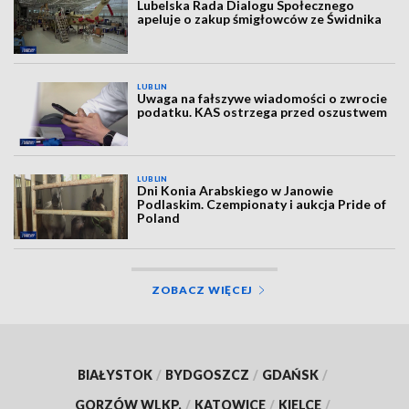
Lubelska Rada Dialogu Społecznego
apeluje o zakup śmigłowców ze Świdnika
LUBLIN
Uwaga na fałszywe wiadomości o zwrocie
podatku. KAS ostrzega przed oszustwem
LUBLIN
Dni Konia Arabskiego w Janowie
Podlaskim. Czempionaty i aukcja Pride of
Poland
ZOBACZ WIĘCEJ
BIAŁYSTOK
/
BYDGOSZCZ
/
GDAŃSK
/
GORZÓW WLKP.
/
KATOWICE
/
KIELCE
/