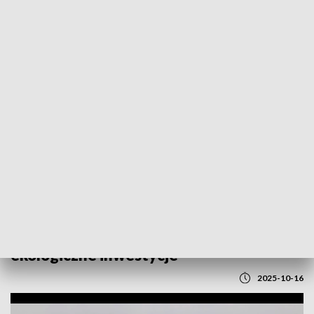
POWRÓT DO
LUBLIN
TVP REGIONY
„Czyste Powietrze” – coraz więcej
wniosków o dofinansowanie na
ekologiczne inwestycje
2025-10-16