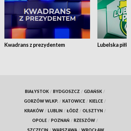
Kwadrans z prezydentem
Lubelska piłk
BIAŁYSTOK
/
BYDGOSZCZ
/
GDAŃSK
/
GORZÓW WLKP.
/
KATOWICE
/
KIELCE
/
KRAKÓW
/
LUBLIN
/
ŁÓDŹ
/
OLSZTYN
/
OPOLE
/
POZNAŃ
/
RZESZÓW
/
SZCZECIN
/
WARSZAWA
/
WROCŁAW