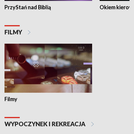
PrzyStań nad Biblią
Okiem kierow
FILMY
Filmy
WYPOCZYNEK I REKREACJA