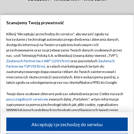
Szanujemy Twoją prywatność
Dołącz do nas:
Kliknij "Akceptuję i przechodzę do serwisu", aby wyrazić zgody na
korzystanie z technologii automatycznego śledzenia i zbierania danych,
TVP
dostęp do informacji na Twoim urządzeniu końcowym i ich
Abonament TVP
przechowywanie oraz na przetwarzanie Twoich danych osobowych przez
Regulamin TVP
nas, czyli Telewizję Polską S.A. w likwidacji (zwaną dalej również „TVP”),
Emisja w TVP
Polityka prywatności
Zaufanych Partnerów z IAB* (1201 firm)
oraz pozostałych
Zaufanych
Partnerów TVP (93 firm)
, w celach marketingowych (w tym do
Centrum informacji TVP
Moje zgody
zautomatyzowanego dopasowania reklam do Twoich zainteresowań i
mierzenia ich skuteczności) i pozostałych, które wskazujemy poniżej, a
Naziemna Telewizja Cyfrowa
Pomoc
także zgody na udostępnianie przez nas identyfikatora PPID do Google.
Sklep TVP
Biuro reklamy
Twoje dane osobowe zbierane podczas odwiedzania przez Ciebie naszych
Rada Programowa
Kontakt
poszczególnych serwisów
zwanych dalej „Portalem”, w tym informacje
zapisywane za pomocą technologii takich jak: pliki cookie, sygnalizatory
System NOS
WWW lub innych podobnych technologii umożliwiających świadczenie
dopasowanych i bezpiecznych usług, personalizację treści oraz reklam,
Informacje o nadawcy
Kanały
udostępnianie funkcji mediów społecznościowych oraz analizowanie
Akceptuję i przechodzę do serwisu
ruchu w Internecie.
Program dla prasy
©2026 Telewizja Polska S.A. w likwidacji