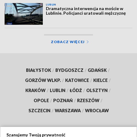
LUBLIN
Dramatyczna interwencja na moście w
Lublinie. Policjanci uratowali mężczyznę
ZOBACZ WIĘCEJ
BIAŁYSTOK
/
BYDGOSZCZ
/
GDAŃSK
/
GORZÓW WLKP.
/
KATOWICE
/
KIELCE
/
KRAKÓW
/
LUBLIN
/
ŁÓDŹ
/
OLSZTYN
/
OPOLE
/
POZNAŃ
/
RZESZÓW
/
SZCZECIN
/
WARSZAWA
/
WROCŁAW
Szanujemy Twoją prywatność