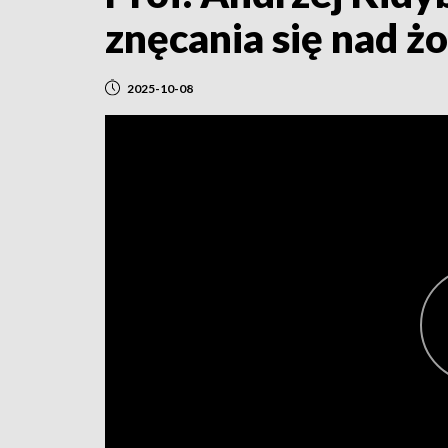
znęcania się nad ż
2025-10-08