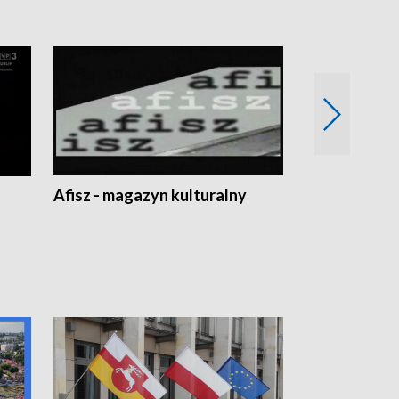
Afisz - magazyn kulturalny
Zobacz, co s