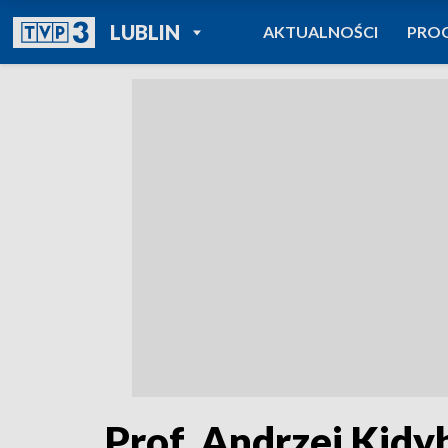
POWRÓT DO
LUBLIN
AKTUALNOŚCI
PRO
TVP REGIONY
Prof. Andrzej Kid