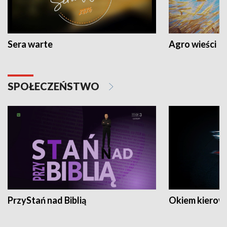
Sera warte
Agro wieści
SPOŁECZEŃSTWO
PrzyStań nad Biblią
Okiem kierow