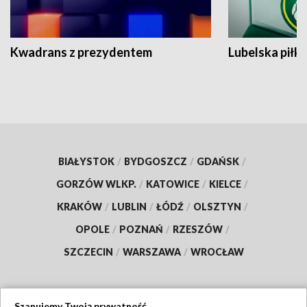
Kwadrans z prezydentem
Lubelska piłk
BIAŁYSTOK
/
BYDGOSZCZ
/
GDAŃSK
/
GORZÓW WLKP.
/
KATOWICE
/
KIELCE
/
KRAKÓW
/
LUBLIN
/
ŁÓDŹ
/
OLSZTYN
/
OPOLE
/
POZNAŃ
/
RZESZÓW
/
SZCZECIN
/
WARSZAWA
/
WROCŁAW
Szanujemy Twoją prywatność