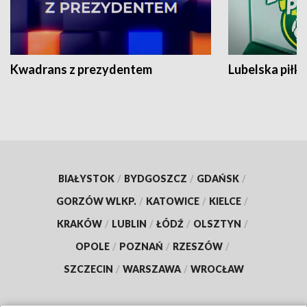
Kwadrans z prezydentem
Lubelska piłk
BIAŁYSTOK
/
BYDGOSZCZ
/
GDAŃSK
/
GORZÓW WLKP.
/
KATOWICE
/
KIELCE
/
KRAKÓW
/
LUBLIN
/
ŁÓDŹ
/
OLSZTYN
/
OPOLE
/
POZNAŃ
/
RZESZÓW
/
SZCZECIN
/
WARSZAWA
/
WROCŁAW