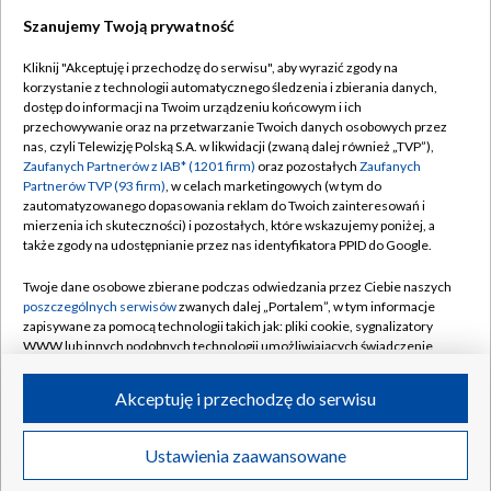
Szanujemy Twoją prywatność
Dołącz do nas:
Kliknij "Akceptuję i przechodzę do serwisu", aby wyrazić zgody na
korzystanie z technologii automatycznego śledzenia i zbierania danych,
TVP
dostęp do informacji na Twoim urządzeniu końcowym i ich
Abonament TVP
przechowywanie oraz na przetwarzanie Twoich danych osobowych przez
Regulamin TVP
nas, czyli Telewizję Polską S.A. w likwidacji (zwaną dalej również „TVP”),
Emisja w TVP
Polityka prywatności
Zaufanych Partnerów z IAB* (1201 firm)
oraz pozostałych
Zaufanych
Partnerów TVP (93 firm)
, w celach marketingowych (w tym do
Centrum informacji TVP
Moje zgody
zautomatyzowanego dopasowania reklam do Twoich zainteresowań i
mierzenia ich skuteczności) i pozostałych, które wskazujemy poniżej, a
Naziemna Telewizja Cyfrowa
Pomoc
także zgody na udostępnianie przez nas identyfikatora PPID do Google.
Sklep TVP
Biuro reklamy
Twoje dane osobowe zbierane podczas odwiedzania przez Ciebie naszych
Rada Programowa
Kontakt
poszczególnych serwisów
zwanych dalej „Portalem”, w tym informacje
zapisywane za pomocą technologii takich jak: pliki cookie, sygnalizatory
System NOS
WWW lub innych podobnych technologii umożliwiających świadczenie
dopasowanych i bezpiecznych usług, personalizację treści oraz reklam,
Informacje o nadawcy
Kanały
udostępnianie funkcji mediów społecznościowych oraz analizowanie
Akceptuję i przechodzę do serwisu
ruchu w Internecie.
Program dla prasy
©2026 Telewizja Polska S.A. w likwidacji
Biuro Reklamy
Twoje dane osobowe zbierane podczas odwiedzania przez Ciebie
Ustawienia zaawansowane
poszczególnych serwisów
na Portalu, takie jak adresy IP, identyfikatory
Ogłoszenie przetargowe
Twoich urządzeń końcowych i identyfikatory plików cookie, informacje o