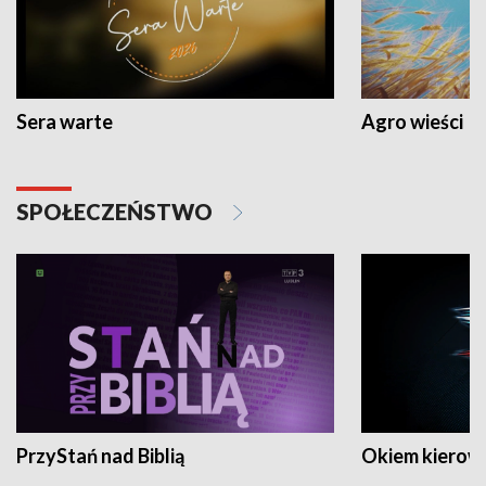
Sera warte
Agro wieści
SPOŁECZEŃSTWO
PrzyStań nad Biblią
Okiem kierow