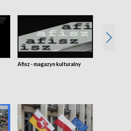
Afisz - magazyn kulturalny
Zobacz, co s