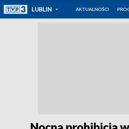
POWRÓT DO
LUBLIN
AKTUALNOŚCI
PRO
TVP REGIONY
Nocna prohibicja w