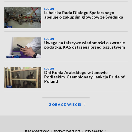
LUBLIN
Lubelska Rada Dialogu Społecznego
apeluje o zakup śmigłowców ze Świdnika
LUBLIN
Uwaga na fałszywe wiadomości o zwrocie
podatku. KAS ostrzega przed oszustwem
LUBLIN
Dni Konia Arabskiego w Janowie
Podlaskim. Czempionaty i aukcja Pride of
Poland
ZOBACZ WIĘCEJ
BIAŁYSTOK
/
BYDGOSZCZ
/
GDAŃSK
/