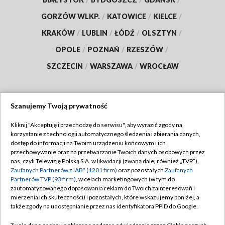
GORZÓW WLKP.
/
KATOWICE
/
KIELCE
/
KRAKÓW
/
LUBLIN
/
ŁÓDŹ
/
OLSZTYN
/
OPOLE
/
POZNAŃ
/
RZESZÓW
/
SZCZECIN
/
WARSZAWA
/
WROCŁAW
Szanujemy Twoją prywatność
Dołącz do nas:
Kliknij "Akceptuję i przechodzę do serwisu", aby wyrazić zgody na
korzystanie z technologii automatycznego śledzenia i zbierania danych,
TVP
dostęp do informacji na Twoim urządzeniu końcowym i ich
Abonament TVP
przechowywanie oraz na przetwarzanie Twoich danych osobowych przez
Regulamin TVP
nas, czyli Telewizję Polską S.A. w likwidacji (zwaną dalej również „TVP”),
Emisja w TVP
Polityka prywatności
Zaufanych Partnerów z IAB* (1201 firm)
oraz pozostałych
Zaufanych
Partnerów TVP (93 firm)
, w celach marketingowych (w tym do
Centrum informacji TVP
Moje zgody
zautomatyzowanego dopasowania reklam do Twoich zainteresowań i
mierzenia ich skuteczności) i pozostałych, które wskazujemy poniżej, a
Naziemna Telewizja Cyfrowa
Pomoc
także zgody na udostępnianie przez nas identyfikatora PPID do Google.
Sklep TVP
Biuro reklamy