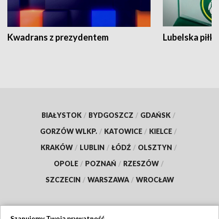
Kwadrans z prezydentem
Lubelska piłk
BIAŁYSTOK
/
BYDGOSZCZ
/
GDAŃSK
/
GORZÓW WLKP.
/
KATOWICE
/
KIELCE
/
KRAKÓW
/
LUBLIN
/
ŁÓDŹ
/
OLSZTYN
/
OPOLE
/
POZNAŃ
/
RZESZÓW
/
SZCZECIN
/
WARSZAWA
/
WROCŁAW
Szanujemy Twoją prywatność