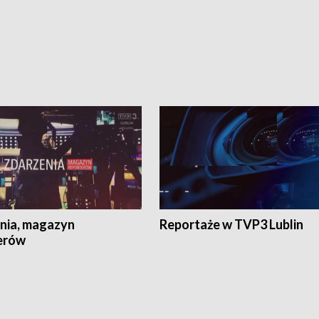
nia, magazyn
Reportaże w TVP3 Lublin
erów