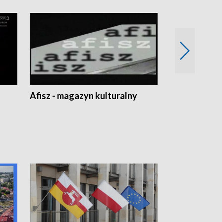
Afisz - magazyn kulturalny
Zobacz, co s