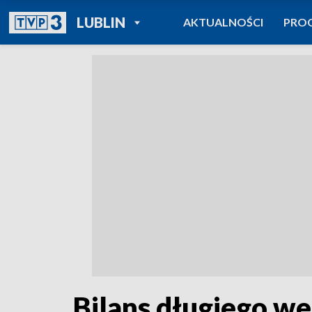
POWRÓT DO
LUBLIN
AKTUALNOŚCI
PRO
TVP REGIONY
Bilans długiego we