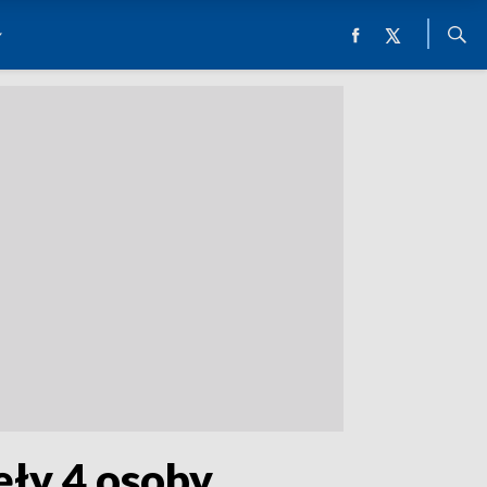
ęły 4 osoby