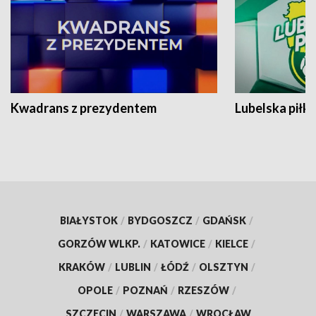
Kwadrans z prezydentem
Lubelska piłk
BIAŁYSTOK
/
BYDGOSZCZ
/
GDAŃSK
/
GORZÓW WLKP.
/
KATOWICE
/
KIELCE
/
KRAKÓW
/
LUBLIN
/
ŁÓDŹ
/
OLSZTYN
/
OPOLE
/
POZNAŃ
/
RZESZÓW
/
SZCZECIN
/
WARSZAWA
/
WROCŁAW