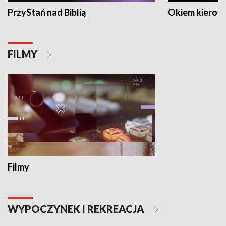
PrzyStań nad Biblią
Okiem kierow
FILMY
Filmy
WYPOCZYNEK I REKREACJA