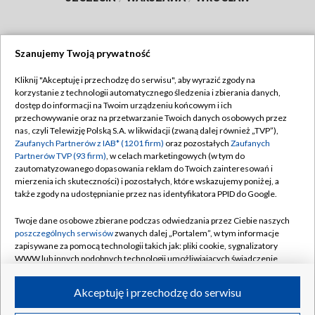
Szanujemy Twoją prywatność
Dołącz do nas:
Kliknij "Akceptuję i przechodzę do serwisu", aby wyrazić zgody na
korzystanie z technologii automatycznego śledzenia i zbierania danych,
TVP
dostęp do informacji na Twoim urządzeniu końcowym i ich
Abonament TVP
przechowywanie oraz na przetwarzanie Twoich danych osobowych przez
Regulamin TVP
nas, czyli Telewizję Polską S.A. w likwidacji (zwaną dalej również „TVP”),
Emisja w TVP
Polityka prywatności
Zaufanych Partnerów z IAB* (1201 firm)
oraz pozostałych
Zaufanych
Partnerów TVP (93 firm)
, w celach marketingowych (w tym do
Centrum informacji TVP
Moje zgody
zautomatyzowanego dopasowania reklam do Twoich zainteresowań i
mierzenia ich skuteczności) i pozostałych, które wskazujemy poniżej, a
Naziemna Telewizja Cyfrowa
Pomoc
także zgody na udostępnianie przez nas identyfikatora PPID do Google.
Sklep TVP
Biuro reklamy
Twoje dane osobowe zbierane podczas odwiedzania przez Ciebie naszych
Rada Programowa
Kontakt
poszczególnych serwisów
zwanych dalej „Portalem”, w tym informacje
zapisywane za pomocą technologii takich jak: pliki cookie, sygnalizatory
System NOS
WWW lub innych podobnych technologii umożliwiających świadczenie
dopasowanych i bezpiecznych usług, personalizację treści oraz reklam,
Informacje o nadawcy
Kanały
udostępnianie funkcji mediów społecznościowych oraz analizowanie
Akceptuję i przechodzę do serwisu
ruchu w Internecie.
Program dla prasy
©2026 Telewizja Polska S.A. w likwidacji