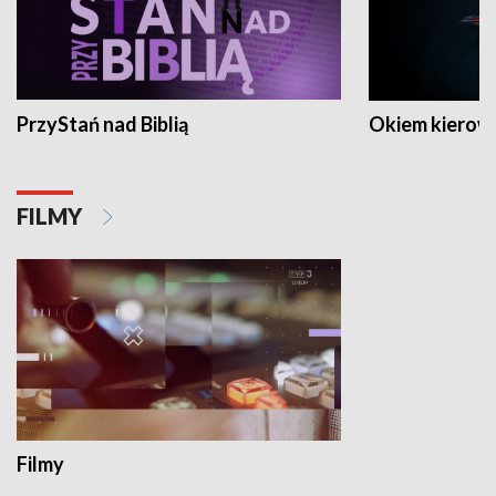
PrzyStań nad Biblią
Okiem kierow
FILMY
Filmy