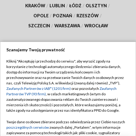
KRAKÓW
/
LUBLIN
/
ŁÓDŹ
/
OLSZTYN
/
OPOLE
/
POZNAŃ
/
RZESZÓW
/
SZCZECIN
/
WARSZAWA
/
WROCŁAW
Szanujemy Twoją prywatność
Dołącz do nas:
Kliknij "Akceptuję i przechodzę do serwisu", aby wyrazić zgody na
korzystanie z technologii automatycznego śledzenia i zbierania danych,
TVP
dostęp do informacji na Twoim urządzeniu końcowym i ich
Abonament TVP
przechowywanie oraz na przetwarzanie Twoich danych osobowych przez
Regulamin TVP
nas, czyli Telewizję Polską S.A. w likwidacji (zwaną dalej również „TVP”),
Emisja w TVP
Polityka prywatności
Zaufanych Partnerów z IAB* (1201 firm)
oraz pozostałych
Zaufanych
Partnerów TVP (93 firm)
, w celach marketingowych (w tym do
Centrum informacji TVP
Moje zgody
zautomatyzowanego dopasowania reklam do Twoich zainteresowań i
mierzenia ich skuteczności) i pozostałych, które wskazujemy poniżej, a
Naziemna Telewizja Cyfrowa
Pomoc
także zgody na udostępnianie przez nas identyfikatora PPID do Google.
Sklep TVP
Biuro reklamy
Twoje dane osobowe zbierane podczas odwiedzania przez Ciebie naszych
Rada Programowa
Kontakt
poszczególnych serwisów
zwanych dalej „Portalem”, w tym informacje
zapisywane za pomocą technologii takich jak: pliki cookie, sygnalizatory