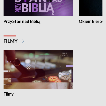
PrzyStań nad Biblią
Okiem kierow
FILMY
Filmy