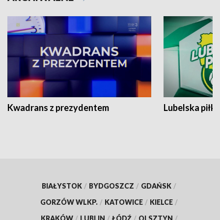
Kwadrans z prezydentem
Lubelska piłk
BIAŁYSTOK
/
BYDGOSZCZ
/
GDAŃSK
/
GORZÓW WLKP.
/
KATOWICE
/
KIELCE
/
KRAKÓW
/
LUBLIN
/
ŁÓDŹ
/
OLSZTYN
/