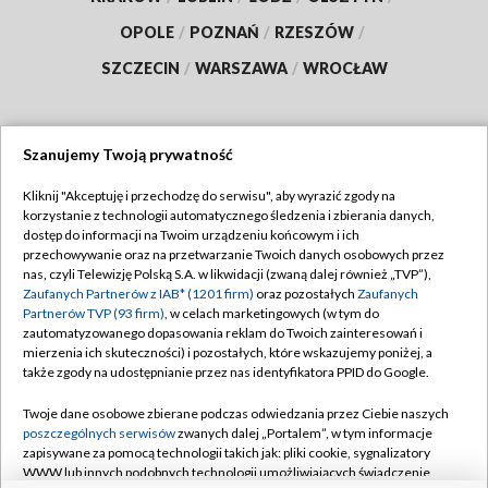
OPOLE
/
POZNAŃ
/
RZESZÓW
/
SZCZECIN
/
WARSZAWA
/
WROCŁAW
Szanujemy Twoją prywatność
Dołącz do nas:
Kliknij "Akceptuję i przechodzę do serwisu", aby wyrazić zgody na
korzystanie z technologii automatycznego śledzenia i zbierania danych,
TVP
dostęp do informacji na Twoim urządzeniu końcowym i ich
Abonament TVP
przechowywanie oraz na przetwarzanie Twoich danych osobowych przez
Regulamin TVP
nas, czyli Telewizję Polską S.A. w likwidacji (zwaną dalej również „TVP”),
Emisja w TVP
Polityka prywatności
Zaufanych Partnerów z IAB* (1201 firm)
oraz pozostałych
Zaufanych
Partnerów TVP (93 firm)
, w celach marketingowych (w tym do
Centrum informacji TVP
Moje zgody
zautomatyzowanego dopasowania reklam do Twoich zainteresowań i
mierzenia ich skuteczności) i pozostałych, które wskazujemy poniżej, a
Naziemna Telewizja Cyfrowa
Pomoc
także zgody na udostępnianie przez nas identyfikatora PPID do Google.
Sklep TVP
Biuro reklamy
Twoje dane osobowe zbierane podczas odwiedzania przez Ciebie naszych
Rada Programowa
Kontakt
poszczególnych serwisów
zwanych dalej „Portalem”, w tym informacje
zapisywane za pomocą technologii takich jak: pliki cookie, sygnalizatory
System NOS
WWW lub innych podobnych technologii umożliwiających świadczenie