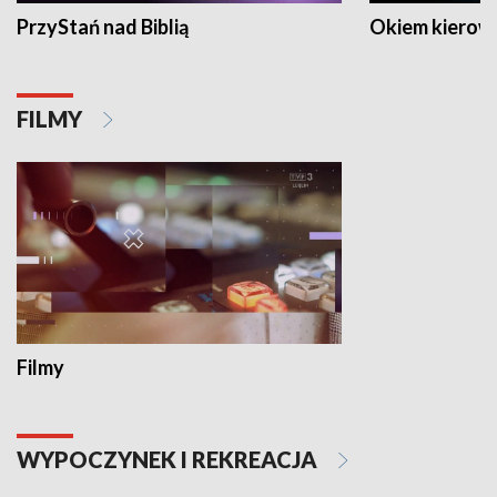
PrzyStań nad Biblią
Okiem kierow
FILMY
Filmy
WYPOCZYNEK I REKREACJA