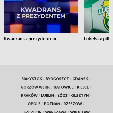
Kwadrans z prezydentem
Lubelska piłk
BIAŁYSTOK
/
BYDGOSZCZ
/
GDAŃSK
/
GORZÓW WLKP.
/
KATOWICE
/
KIELCE
/
KRAKÓW
/
LUBLIN
/
ŁÓDŹ
/
OLSZTYN
/
OPOLE
/
POZNAŃ
/
RZESZÓW
/
SZCZECIN
/
WARSZAWA
/
WROCŁAW