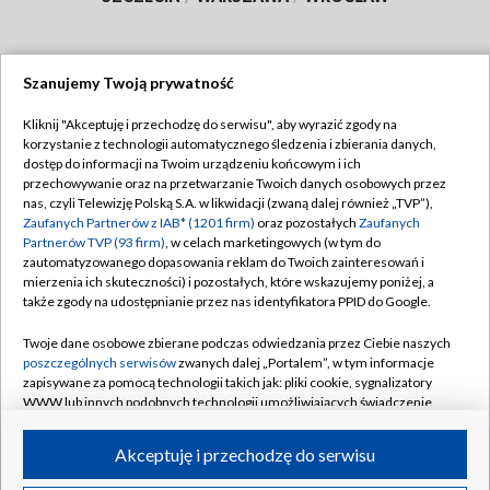
Szanujemy Twoją prywatność
Dołącz do nas:
Kliknij "Akceptuję i przechodzę do serwisu", aby wyrazić zgody na
korzystanie z technologii automatycznego śledzenia i zbierania danych,
TVP
dostęp do informacji na Twoim urządzeniu końcowym i ich
Abonament TVP
przechowywanie oraz na przetwarzanie Twoich danych osobowych przez
Regulamin TVP
nas, czyli Telewizję Polską S.A. w likwidacji (zwaną dalej również „TVP”),
Emisja w TVP
Polityka prywatności
Zaufanych Partnerów z IAB* (1201 firm)
oraz pozostałych
Zaufanych
Partnerów TVP (93 firm)
, w celach marketingowych (w tym do
Centrum informacji TVP
Moje zgody
zautomatyzowanego dopasowania reklam do Twoich zainteresowań i
mierzenia ich skuteczności) i pozostałych, które wskazujemy poniżej, a
Naziemna Telewizja Cyfrowa
Pomoc
także zgody na udostępnianie przez nas identyfikatora PPID do Google.
Sklep TVP
Biuro reklamy
Twoje dane osobowe zbierane podczas odwiedzania przez Ciebie naszych
Rada Programowa
Kontakt
poszczególnych serwisów
zwanych dalej „Portalem”, w tym informacje
zapisywane za pomocą technologii takich jak: pliki cookie, sygnalizatory
System NOS
WWW lub innych podobnych technologii umożliwiających świadczenie
dopasowanych i bezpiecznych usług, personalizację treści oraz reklam,
Informacje o nadawcy
Kanały
udostępnianie funkcji mediów społecznościowych oraz analizowanie
Akceptuję i przechodzę do serwisu
ruchu w Internecie.
Program dla prasy
©2026 Telewizja Polska S.A. w likwidacji