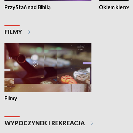
PrzyStań nad Biblią
Okiem kierow
FILMY
Filmy
WYPOCZYNEK I REKREACJA