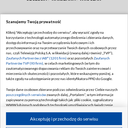
Szanujemy Twoją prywatność
Dołącz do nas:
Kliknij "Akceptuję i przechodzę do serwisu", aby wyrazić zgody na
korzystanie z technologii automatycznego śledzenia i zbierania danych,
TVP
dostęp do informacji na Twoim urządzeniu końcowym i ich
Abonament TVP
przechowywanie oraz na przetwarzanie Twoich danych osobowych przez
Regulamin TVP
nas, czyli Telewizję Polską S.A. w likwidacji (zwaną dalej również „TVP”),
Emisja w TVP
Polityka prywatności
Zaufanych Partnerów z IAB* (1201 firm)
oraz pozostałych
Zaufanych
Partnerów TVP (93 firm)
, w celach marketingowych (w tym do
Centrum informacji TVP
Moje zgody
zautomatyzowanego dopasowania reklam do Twoich zainteresowań i
mierzenia ich skuteczności) i pozostałych, które wskazujemy poniżej, a
Naziemna Telewizja Cyfrowa
Pomoc
także zgody na udostępnianie przez nas identyfikatora PPID do Google.
Sklep TVP
Biuro reklamy
Twoje dane osobowe zbierane podczas odwiedzania przez Ciebie naszych
Rada Programowa
Kontakt
poszczególnych serwisów
zwanych dalej „Portalem”, w tym informacje
zapisywane za pomocą technologii takich jak: pliki cookie, sygnalizatory
System NOS
WWW lub innych podobnych technologii umożliwiających świadczenie
dopasowanych i bezpiecznych usług, personalizację treści oraz reklam,
Informacje o nadawcy
Kanały
udostępnianie funkcji mediów społecznościowych oraz analizowanie
Akceptuję i przechodzę do serwisu
ruchu w Internecie.
Program dla prasy
©2026 Telewizja Polska S.A. w likwidacji