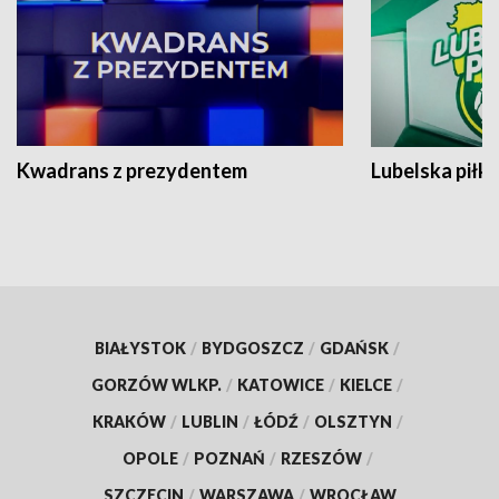
Kwadrans z prezydentem
Lubelska piłk
BIAŁYSTOK
/
BYDGOSZCZ
/
GDAŃSK
/
GORZÓW WLKP.
/
KATOWICE
/
KIELCE
/
KRAKÓW
/
LUBLIN
/
ŁÓDŹ
/
OLSZTYN
/
OPOLE
/
POZNAŃ
/
RZESZÓW
/
SZCZECIN
/
WARSZAWA
/
WROCŁAW