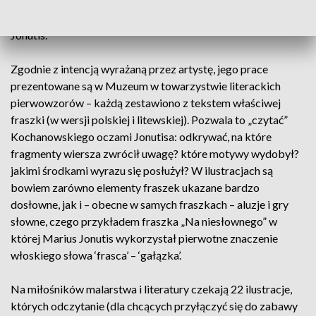
tekstem. Bez tekstu ilustracja nie jest ilustracją. Jest
obrazem” – mówił w czasie wernisażu wystawy Marius
Jonutis.
Zgodnie z intencją wyrażaną przez artystę, jego prace
prezentowane są w Muzeum w towarzystwie literackich
pierwowzorów – każdą zestawiono z tekstem właściwej
fraszki (w wersji polskiej i litewskiej). Pozwala to „czytać”
Kochanowskiego oczami Jonutisa: odkrywać, na które
fragmenty wiersza zwrócił uwagę? które motywy wydobył?
jakimi środkami wyrazu się posłużył? W ilustracjach są
bowiem zarówno elementy fraszek ukazane bardzo
dosłowne, jak i – obecne w samych fraszkach – aluzje i gry
słowne, czego przykładem fraszka „Na niesłownego” w
której Marius Jonutis wykorzystał pierwotne znaczenie
włoskiego słowa ‘frasca’ – ‘gałązka’.
Na miłośników malarstwa i literatury czekają 22 ilustracje,
których odczytanie (dla chcących przyłączyć się do zabawy