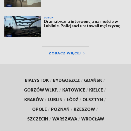
LUBLIN
Dramatyczna interwencja na moście w
Lublinie. Policjanci uratowali mężczyznę
ZOBACZ WIĘCEJ
BIAŁYSTOK
/
BYDGOSZCZ
/
GDAŃSK
/
GORZÓW WLKP.
/
KATOWICE
/
KIELCE
/
KRAKÓW
/
LUBLIN
/
ŁÓDŹ
/
OLSZTYN
/
OPOLE
/
POZNAŃ
/
RZESZÓW
/
SZCZECIN
/
WARSZAWA
/
WROCŁAW