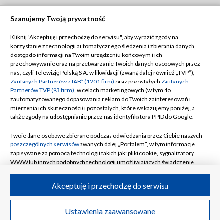
Szanujemy Twoją prywatność
Dołącz do nas:
Kliknij "Akceptuję i przechodzę do serwisu", aby wyrazić zgody na
korzystanie z technologii automatycznego śledzenia i zbierania danych,
TVP
dostęp do informacji na Twoim urządzeniu końcowym i ich
Abonament TVP
przechowywanie oraz na przetwarzanie Twoich danych osobowych przez
Regulamin TVP
nas, czyli Telewizję Polską S.A. w likwidacji (zwaną dalej również „TVP”),
Emisja w TVP
Polityka prywatności
Zaufanych Partnerów z IAB* (1201 firm)
oraz pozostałych
Zaufanych
Partnerów TVP (93 firm)
, w celach marketingowych (w tym do
Centrum informacji TVP
Moje zgody
zautomatyzowanego dopasowania reklam do Twoich zainteresowań i
mierzenia ich skuteczności) i pozostałych, które wskazujemy poniżej, a
Naziemna Telewizja Cyfrowa
Pomoc
także zgody na udostępnianie przez nas identyfikatora PPID do Google.
Sklep TVP
Biuro reklamy
Twoje dane osobowe zbierane podczas odwiedzania przez Ciebie naszych
Rada Programowa
Kontakt
poszczególnych serwisów
zwanych dalej „Portalem”, w tym informacje
zapisywane za pomocą technologii takich jak: pliki cookie, sygnalizatory
System NOS
WWW lub innych podobnych technologii umożliwiających świadczenie
dopasowanych i bezpiecznych usług, personalizację treści oraz reklam,
Informacje o nadawcy
Kanały
udostępnianie funkcji mediów społecznościowych oraz analizowanie
Akceptuję i przechodzę do serwisu
ruchu w Internecie.
Program dla prasy
©2026 Telewizja Polska S.A. w likwidacji
Biuro Reklamy
Twoje dane osobowe zbierane podczas odwiedzania przez Ciebie
Ustawienia zaawansowane
poszczególnych serwisów
na Portalu, takie jak adresy IP, identyfikatory