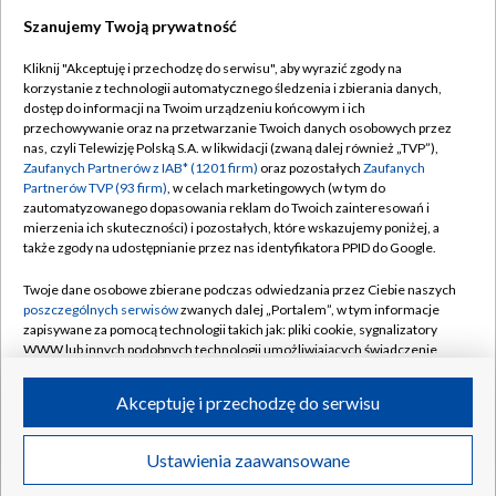
Szanujemy Twoją prywatność
Dołącz do nas:
Kliknij "Akceptuję i przechodzę do serwisu", aby wyrazić zgody na
korzystanie z technologii automatycznego śledzenia i zbierania danych,
TVP
dostęp do informacji na Twoim urządzeniu końcowym i ich
Abonament TVP
przechowywanie oraz na przetwarzanie Twoich danych osobowych przez
Regulamin TVP
nas, czyli Telewizję Polską S.A. w likwidacji (zwaną dalej również „TVP”),
Emisja w TVP
Polityka prywatności
Zaufanych Partnerów z IAB* (1201 firm)
oraz pozostałych
Zaufanych
Partnerów TVP (93 firm)
, w celach marketingowych (w tym do
Centrum informacji TVP
Moje zgody
zautomatyzowanego dopasowania reklam do Twoich zainteresowań i
mierzenia ich skuteczności) i pozostałych, które wskazujemy poniżej, a
Naziemna Telewizja Cyfrowa
Pomoc
także zgody na udostępnianie przez nas identyfikatora PPID do Google.
Sklep TVP
Biuro reklamy
Twoje dane osobowe zbierane podczas odwiedzania przez Ciebie naszych
Rada Programowa
Kontakt
poszczególnych serwisów
zwanych dalej „Portalem”, w tym informacje
zapisywane za pomocą technologii takich jak: pliki cookie, sygnalizatory
System NOS
WWW lub innych podobnych technologii umożliwiających świadczenie
dopasowanych i bezpiecznych usług, personalizację treści oraz reklam,
Informacje o nadawcy
Kanały
udostępnianie funkcji mediów społecznościowych oraz analizowanie
Akceptuję i przechodzę do serwisu
ruchu w Internecie.
Program dla prasy
©2026 Telewizja Polska S.A. w likwidacji
Biuro Reklamy
Twoje dane osobowe zbierane podczas odwiedzania przez Ciebie
Ustawienia zaawansowane
poszczególnych serwisów
na Portalu, takie jak adresy IP, identyfikatory
Ogłoszenie przetargowe
Twoich urządzeń końcowych i identyfikatory plików cookie, informacje o