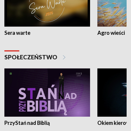
Sera warte
Agro wieści
SPOŁECZEŃSTWO
PrzyStań nad Biblią
Okiem kierow