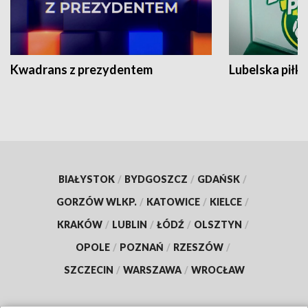
Kwadrans z prezydentem
Lubelska piłk
BIAŁYSTOK
/
BYDGOSZCZ
/
GDAŃSK
/
GORZÓW WLKP.
/
KATOWICE
/
KIELCE
/
KRAKÓW
/
LUBLIN
/
ŁÓDŹ
/
OLSZTYN
/
OPOLE
/
POZNAŃ
/
RZESZÓW
/
SZCZECIN
/
WARSZAWA
/
WROCŁAW