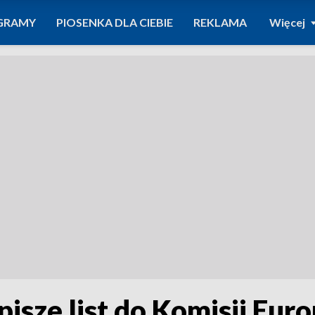
GRAMY
PIOSENKA DLA CIEBIE
REKLAMA
Więcej
isze list do Komisji Euro