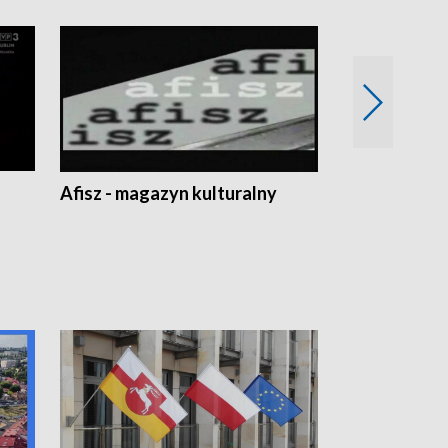
Afisz - magazyn kulturalny
Zobacz, co s