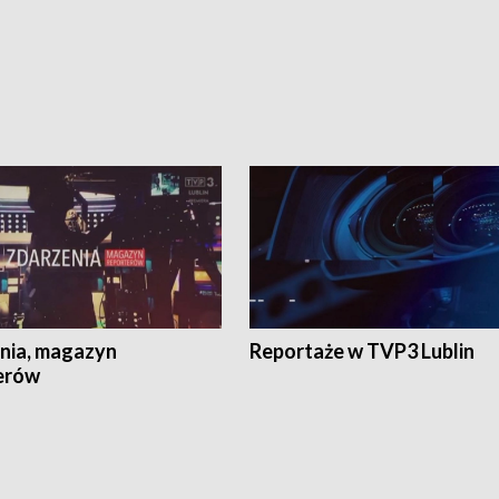
nia, magazyn
Reportaże w TVP3 Lublin
erów