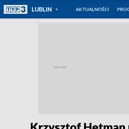
POWRÓT DO
LUBLIN
AKTUALNOŚCI
PRO
TVP REGIONY
Krzysztof Hetman p