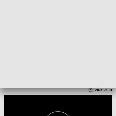
POWRÓT DO
LUBLIN
TVP REGIONY
Rezerwat Dzikich Dzieci znów otwarty
2025-07-04