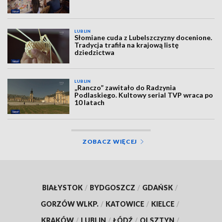
LUBLIN
Słomiane cuda z Lubelszczyzny docenione.
Tradycja trafiła na krajową listę
dziedzictwa
LUBLIN
„Ranczo” zawitało do Radzynia
Podlaskiego. Kultowy serial TVP wraca po
10 latach
ZOBACZ WIĘCEJ
BIAŁYSTOK
/
BYDGOSZCZ
/
GDAŃSK
/
GORZÓW WLKP.
/
KATOWICE
/
KIELCE
/
KRAKÓW
/
LUBLIN
/
ŁÓDŹ
/
OLSZTYN
/