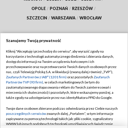
OPOLE
/
POZNAŃ
/
RZESZÓW
/
SZCZECIN
/
WARSZAWA
/
WROCŁAW
Szanujemy Twoją prywatność
Dołącz do nas:
Kliknij "Akceptuję i przechodzę do serwisu", aby wyrazić zgody na
korzystanie z technologii automatycznego śledzenia i zbierania danych,
TVP
dostęp do informacji na Twoim urządzeniu końcowym i ich
Abonament TVP
przechowywanie oraz na przetwarzanie Twoich danych osobowych przez
Regulamin TVP
nas, czyli Telewizję Polską S.A. w likwidacji (zwaną dalej również „TVP”),
Emisja w TVP
Polityka prywatności
Zaufanych Partnerów z IAB* (1201 firm)
oraz pozostałych
Zaufanych
Partnerów TVP (93 firm)
, w celach marketingowych (w tym do
Centrum informacji TVP
Moje zgody
zautomatyzowanego dopasowania reklam do Twoich zainteresowań i
mierzenia ich skuteczności) i pozostałych, które wskazujemy poniżej, a
Naziemna Telewizja Cyfrowa
Pomoc
także zgody na udostępnianie przez nas identyfikatora PPID do Google.
Sklep TVP
Biuro reklamy
Twoje dane osobowe zbierane podczas odwiedzania przez Ciebie naszych
Rada Programowa
Kontakt
poszczególnych serwisów
zwanych dalej „Portalem”, w tym informacje
zapisywane za pomocą technologii takich jak: pliki cookie, sygnalizatory
System NOS
WWW lub innych podobnych technologii umożliwiających świadczenie