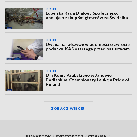
LUBLIN
Lubelska Rada Dialogu Społecznego
apeluje o zakup śmigłowców ze Świdnika
LUBLIN
Uwaga na fałszywe wiadomości o zwrocie
podatku. KAS ostrzega przed oszustwem
LUBLIN
Dni Konia Arabskiego w Janowie
Podlaskim. Czempionaty i aukcja Pride of
Poland
ZOBACZ WIĘCEJ
BIAŁYSTOK
/
BYDGOSZCZ
/
GDAŃSK
/