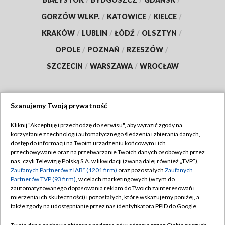
GORZÓW WLKP.
/
KATOWICE
/
KIELCE
/
KRAKÓW
/
LUBLIN
/
ŁÓDŹ
/
OLSZTYN
/
OPOLE
/
POZNAŃ
/
RZESZÓW
/
SZCZECIN
/
WARSZAWA
/
WROCŁAW
Szanujemy Twoją prywatność
Dołącz do nas:
Kliknij "Akceptuję i przechodzę do serwisu", aby wyrazić zgody na
korzystanie z technologii automatycznego śledzenia i zbierania danych,
TVP
dostęp do informacji na Twoim urządzeniu końcowym i ich
Abonament TVP
przechowywanie oraz na przetwarzanie Twoich danych osobowych przez
Regulamin TVP
nas, czyli Telewizję Polską S.A. w likwidacji (zwaną dalej również „TVP”),
Emisja w TVP
Polityka prywatności
Zaufanych Partnerów z IAB* (1201 firm)
oraz pozostałych
Zaufanych
Partnerów TVP (93 firm)
, w celach marketingowych (w tym do
Centrum informacji TVP
Moje zgody
zautomatyzowanego dopasowania reklam do Twoich zainteresowań i
mierzenia ich skuteczności) i pozostałych, które wskazujemy poniżej, a
Naziemna Telewizja Cyfrowa
Pomoc
także zgody na udostępnianie przez nas identyfikatora PPID do Google.
Sklep TVP
Biuro reklamy