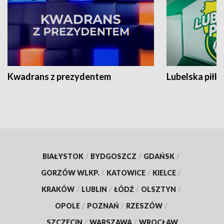
Kwadrans z prezydentem
Lubelska piłk
BIAŁYSTOK
/
BYDGOSZCZ
/
GDAŃSK
/
GORZÓW WLKP.
/
KATOWICE
/
KIELCE
/
KRAKÓW
/
LUBLIN
/
ŁÓDŹ
/
OLSZTYN
/
OPOLE
/
POZNAŃ
/
RZESZÓW
/
SZCZECIN
/
WARSZAWA
/
WROCŁAW