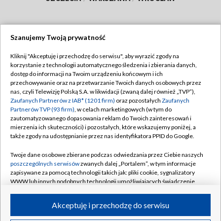
Szanujemy Twoją prywatność
Dołącz do nas:
Kliknij "Akceptuję i przechodzę do serwisu", aby wyrazić zgody na
korzystanie z technologii automatycznego śledzenia i zbierania danych,
TVP
dostęp do informacji na Twoim urządzeniu końcowym i ich
Abonament TVP
przechowywanie oraz na przetwarzanie Twoich danych osobowych przez
Regulamin TVP
nas, czyli Telewizję Polską S.A. w likwidacji (zwaną dalej również „TVP”),
Emisja w TVP
Polityka prywatności
Zaufanych Partnerów z IAB* (1201 firm)
oraz pozostałych
Zaufanych
Partnerów TVP (93 firm)
, w celach marketingowych (w tym do
Centrum informacji TVP
Moje zgody
zautomatyzowanego dopasowania reklam do Twoich zainteresowań i
mierzenia ich skuteczności) i pozostałych, które wskazujemy poniżej, a
Naziemna Telewizja Cyfrowa
Pomoc
także zgody na udostępnianie przez nas identyfikatora PPID do Google.
Sklep TVP
Biuro reklamy
Twoje dane osobowe zbierane podczas odwiedzania przez Ciebie naszych
Rada Programowa
Kontakt
poszczególnych serwisów
zwanych dalej „Portalem”, w tym informacje
zapisywane za pomocą technologii takich jak: pliki cookie, sygnalizatory
System NOS
WWW lub innych podobnych technologii umożliwiających świadczenie
dopasowanych i bezpiecznych usług, personalizację treści oraz reklam,
Informacje o nadawcy
Kanały
udostępnianie funkcji mediów społecznościowych oraz analizowanie
Akceptuję i przechodzę do serwisu
ruchu w Internecie.
Program dla prasy
©2026 Telewizja Polska S.A. w likwidacji