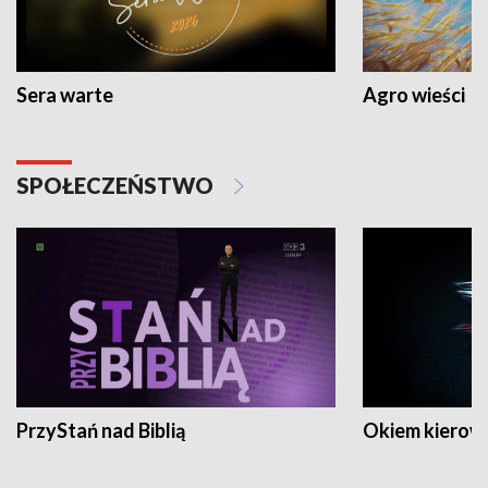
Sera warte
Agro wieści
SPOŁECZEŃSTWO
PrzyStań nad Biblią
Okiem kierow