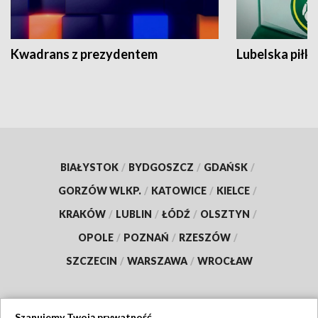
Kwadrans z prezydentem
Lubelska piłk
BIAŁYSTOK
/
BYDGOSZCZ
/
GDAŃSK
/
GORZÓW WLKP.
/
KATOWICE
/
KIELCE
/
KRAKÓW
/
LUBLIN
/
ŁÓDŹ
/
OLSZTYN
/
OPOLE
/
POZNAŃ
/
RZESZÓW
/
SZCZECIN
/
WARSZAWA
/
WROCŁAW
Szanujemy Twoją prywatność