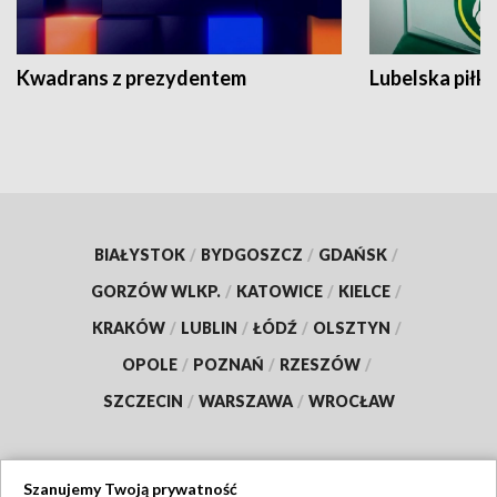
Kwadrans z prezydentem
Lubelska piłk
BIAŁYSTOK
/
BYDGOSZCZ
/
GDAŃSK
/
GORZÓW WLKP.
/
KATOWICE
/
KIELCE
/
KRAKÓW
/
LUBLIN
/
ŁÓDŹ
/
OLSZTYN
/
OPOLE
/
POZNAŃ
/
RZESZÓW
/
SZCZECIN
/
WARSZAWA
/
WROCŁAW
Szanujemy Twoją prywatność