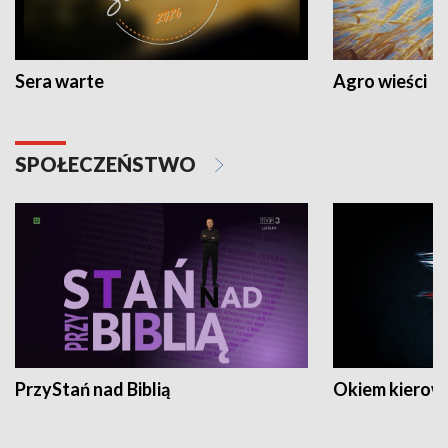
Sera warte
Agro wieści
SPOŁECZEŃSTWO
PrzyStań nad Biblią
Okiem kierow