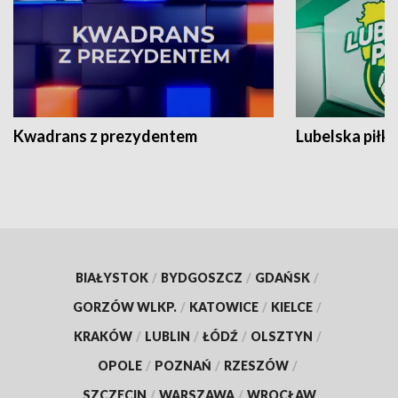
Kwadrans z prezydentem
Lubelska piłk
BIAŁYSTOK
/
BYDGOSZCZ
/
GDAŃSK
/
GORZÓW WLKP.
/
KATOWICE
/
KIELCE
/
KRAKÓW
/
LUBLIN
/
ŁÓDŹ
/
OLSZTYN
/
OPOLE
/
POZNAŃ
/
RZESZÓW
/
SZCZECIN
/
WARSZAWA
/
WROCŁAW