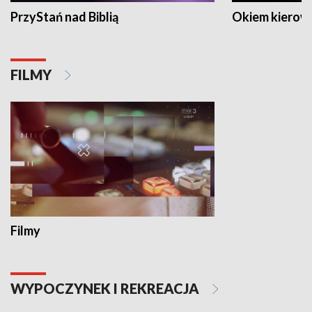
PrzyStań nad Biblią
Okiem kierow
FILMY
Filmy
WYPOCZYNEK I REKREACJA