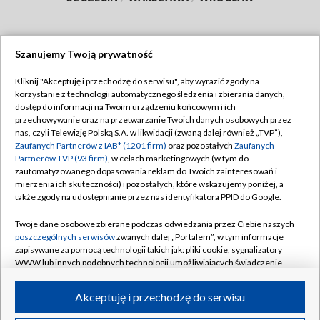
Szanujemy Twoją prywatność
Dołącz do nas:
Kliknij "Akceptuję i przechodzę do serwisu", aby wyrazić zgody na
korzystanie z technologii automatycznego śledzenia i zbierania danych,
TVP
dostęp do informacji na Twoim urządzeniu końcowym i ich
Abonament TVP
przechowywanie oraz na przetwarzanie Twoich danych osobowych przez
Regulamin TVP
nas, czyli Telewizję Polską S.A. w likwidacji (zwaną dalej również „TVP”),
Emisja w TVP
Polityka prywatności
Zaufanych Partnerów z IAB* (1201 firm)
oraz pozostałych
Zaufanych
Partnerów TVP (93 firm)
, w celach marketingowych (w tym do
Centrum informacji TVP
Moje zgody
zautomatyzowanego dopasowania reklam do Twoich zainteresowań i
mierzenia ich skuteczności) i pozostałych, które wskazujemy poniżej, a
Naziemna Telewizja Cyfrowa
Pomoc
także zgody na udostępnianie przez nas identyfikatora PPID do Google.
Sklep TVP
Biuro reklamy
Twoje dane osobowe zbierane podczas odwiedzania przez Ciebie naszych
Rada Programowa
Kontakt
poszczególnych serwisów
zwanych dalej „Portalem”, w tym informacje
zapisywane za pomocą technologii takich jak: pliki cookie, sygnalizatory
System NOS
WWW lub innych podobnych technologii umożliwiających świadczenie
dopasowanych i bezpiecznych usług, personalizację treści oraz reklam,
Informacje o nadawcy
Kanały
udostępnianie funkcji mediów społecznościowych oraz analizowanie
Akceptuję i przechodzę do serwisu
ruchu w Internecie.
Program dla prasy
©2026 Telewizja Polska S.A. w likwidacji