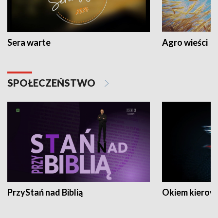
Sera warte
Agro wieści
SPOŁECZEŃSTWO
PrzyStań nad Biblią
Okiem kierow