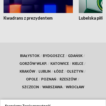
Kwadrans z prezydentem
Lubelska piłk
BIAŁYSTOK
/
BYDGOSZCZ
/
GDAŃSK
/
GORZÓW WLKP.
/
KATOWICE
/
KIELCE
/
KRAKÓW
/
LUBLIN
/
ŁÓDŹ
/
OLSZTYN
/
OPOLE
/
POZNAŃ
/
RZESZÓW
/
SZCZECIN
/
WARSZAWA
/
WROCŁAW
Szanujemy Twoją prywatność