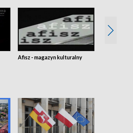
Afisz - magazyn kulturalny
Zobacz, co s