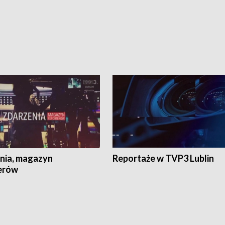
nia, magazyn
Reportaże w TVP3 Lublin
erów