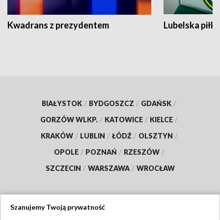
Kwadrans z prezydentem
Lubelska piłk
BIAŁYSTOK
/
BYDGOSZCZ
/
GDAŃSK
/
GORZÓW WLKP.
/
KATOWICE
/
KIELCE
/
KRAKÓW
/
LUBLIN
/
ŁÓDŹ
/
OLSZTYN
/
OPOLE
/
POZNAŃ
/
RZESZÓW
/
SZCZECIN
/
WARSZAWA
/
WROCŁAW
Szanujemy Twoją prywatność
Dołącz do nas: