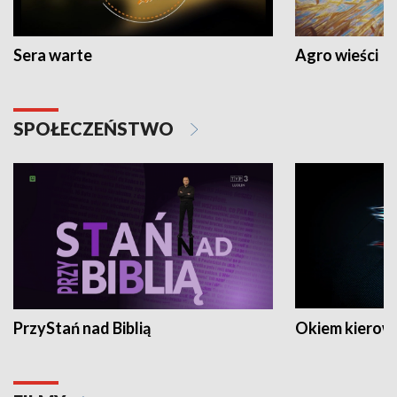
Sera warte
Agro wieści
SPOŁECZEŃSTWO
PrzyStań nad Biblią
Okiem kierow