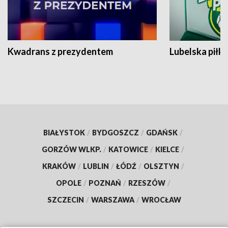
Kwadrans z prezydentem
Lubelska piłk
BIAŁYSTOK
/
BYDGOSZCZ
/
GDAŃSK
/
GORZÓW WLKP.
/
KATOWICE
/
KIELCE
/
KRAKÓW
/
LUBLIN
/
ŁÓDŹ
/
OLSZTYN
/
OPOLE
/
POZNAŃ
/
RZESZÓW
/
SZCZECIN
/
WARSZAWA
/
WROCŁAW