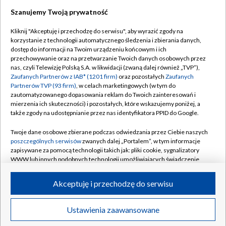
Szanujemy Twoją prywatność
Dołącz do nas:
Kliknij "Akceptuję i przechodzę do serwisu", aby wyrazić zgody na
korzystanie z technologii automatycznego śledzenia i zbierania danych,
TVP
dostęp do informacji na Twoim urządzeniu końcowym i ich
Abonament TVP
przechowywanie oraz na przetwarzanie Twoich danych osobowych przez
Regulamin TVP
nas, czyli Telewizję Polską S.A. w likwidacji (zwaną dalej również „TVP”),
Emisja w TVP
Polityka prywatności
Zaufanych Partnerów z IAB* (1201 firm)
oraz pozostałych
Zaufanych
Partnerów TVP (93 firm)
, w celach marketingowych (w tym do
Centrum informacji TVP
Moje zgody
zautomatyzowanego dopasowania reklam do Twoich zainteresowań i
mierzenia ich skuteczności) i pozostałych, które wskazujemy poniżej, a
Naziemna Telewizja Cyfrowa
Pomoc
także zgody na udostępnianie przez nas identyfikatora PPID do Google.
Sklep TVP
Biuro reklamy
Twoje dane osobowe zbierane podczas odwiedzania przez Ciebie naszych
Rada Programowa
Kontakt
poszczególnych serwisów
zwanych dalej „Portalem”, w tym informacje
zapisywane za pomocą technologii takich jak: pliki cookie, sygnalizatory
System NOS
WWW lub innych podobnych technologii umożliwiających świadczenie
dopasowanych i bezpiecznych usług, personalizację treści oraz reklam,
Informacje o nadawcy
Kanały
udostępnianie funkcji mediów społecznościowych oraz analizowanie
Akceptuję i przechodzę do serwisu
ruchu w Internecie.
Program dla prasy
©2026 Telewizja Polska S.A. w likwidacji
Biuro Reklamy
Twoje dane osobowe zbierane podczas odwiedzania przez Ciebie
Ustawienia zaawansowane
poszczególnych serwisów
na Portalu, takie jak adresy IP, identyfikatory
Ogłoszenie przetargowe
Twoich urządzeń końcowych i identyfikatory plików cookie, informacje o