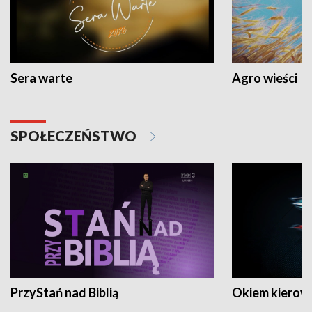
Sera warte
Agro wieści
SPOŁECZEŃSTWO
PrzyStań nad Biblią
Okiem kierow