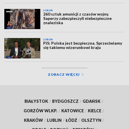
LUBLIN
260 sztuk amunicji z czasów wojny.
Saperzy zabezpieczyli niebezpieczne
znaleziska
LUBLIN
PiS: Polska jest bezpieczna. Sprzeciwiamy
się takiemu wizerunkowi kraju
ZOBACZ WIĘCEJ
BIAŁYSTOK
/
BYDGOSZCZ
/
GDAŃSK
/
GORZÓW WLKP.
/
KATOWICE
/
KIELCE
/
KRAKÓW
/
LUBLIN
/
ŁÓDŹ
/
OLSZTYN
/