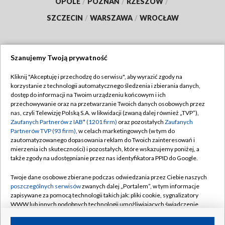
OPOLE
/
POZNAŃ
/
RZESZÓW
/
SZCZECIN
/
WARSZAWA
/
WROCŁAW
Szanujemy Twoją prywatność
Dołącz do nas:
Kliknij "Akceptuję i przechodzę do serwisu", aby wyrazić zgody na
korzystanie z technologii automatycznego śledzenia i zbierania danych,
TVP
dostęp do informacji na Twoim urządzeniu końcowym i ich
Abonament TVP
przechowywanie oraz na przetwarzanie Twoich danych osobowych przez
Regulamin TVP
nas, czyli Telewizję Polską S.A. w likwidacji (zwaną dalej również „TVP”),
Emisja w TVP
Polityka prywatności
Zaufanych Partnerów z IAB* (1201 firm)
oraz pozostałych
Zaufanych
Partnerów TVP (93 firm)
, w celach marketingowych (w tym do
Centrum informacji TVP
Moje zgody
zautomatyzowanego dopasowania reklam do Twoich zainteresowań i
mierzenia ich skuteczności) i pozostałych, które wskazujemy poniżej, a
Naziemna Telewizja Cyfrowa
Pomoc
także zgody na udostępnianie przez nas identyfikatora PPID do Google.
Sklep TVP
Biuro reklamy
Twoje dane osobowe zbierane podczas odwiedzania przez Ciebie naszych
Rada Programowa
Kontakt
poszczególnych serwisów
zwanych dalej „Portalem”, w tym informacje
zapisywane za pomocą technologii takich jak: pliki cookie, sygnalizatory
System NOS
WWW lub innych podobnych technologii umożliwiających świadczenie
dopasowanych i bezpiecznych usług, personalizację treści oraz reklam,
Informacje o nadawcy
Kanały
udostępnianie funkcji mediów społecznościowych oraz analizowanie