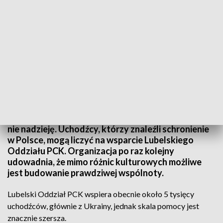
Lubelski PCK buduje mosty z uchodźcami: wspólnota ponad granicami
Wojna, głód i prześladowania odebrały im dom, ale
nie nadzieję. Uchodźcy, którzy znaleźli schronienie
w Polsce, mogą liczyć na wsparcie Lubelskiego
Oddziału PCK. Organizacja po raz kolejny
udowadnia, że mimo różnic kulturowych możliwe
jest budowanie prawdziwej wspólnoty.
Lubelski Oddział PCK wspiera obecnie około 5 tysięcy
uchodźców, głównie z Ukrainy, jednak skala pomocy jest
znacznie szersza.