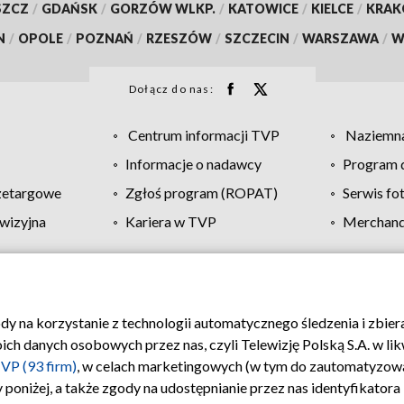
SZCZ
/
GDAŃSK
/
GORZÓW WLKP.
/
KATOWICE
/
KIELCE
/
KRA
N
/
OPOLE
/
POZNAŃ
/
RZESZÓW
/
SZCZECIN
/
WARSZAWA
/
W
Dołącz do nas:
Centrum informacji TVP
Naziemna
Informacje o nadawcy
Program d
zetargowe
Zgłoś program (ROPAT)
Serwis fo
wizyjna
Kariera w TVP
Merchandi
Polityka prywatności
Moje zgody
Pomoc
Biuro re
ody na korzystanie z technologii automatycznego śledzenia i zbie
 danych osobowych przez nas, czyli Telewizję Polską S.A. w likw
VP (93 firm)
, w celach marketingowych (w tym do zautomatyzow
 poniżej, a także zgody na udostępnianie przez nas identyfikator