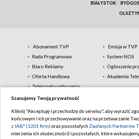
BIAŁYSTOK
/
BYDGO
OLSZTY
Abonament TVP
Emisja w TVP
Rada Programowa
System NOS
Biuro Reklamy
Ogłoszenie pr
Oferta Handlowa
Akademia Tele
Telegazeta ogłoszenia
Szanujemy Twoją prywatność
Regulamin TVP
Kliknij "Akceptuję i przechodzę do serwisu", aby wyrazić zg
końcowym i ich przechowywanie oraz na przetwarzanie Twoich
z IAB* (1201 firm)
oraz pozostałych
Zaufanych Partnerów T
mierzenia ich skuteczności) i pozostałych, które wskazujemy