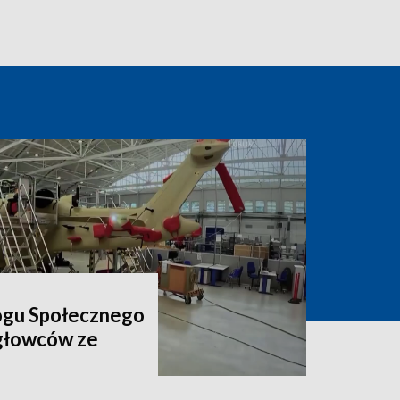
ogu Społecznego
igłowców ze