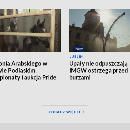
LUBLIN
onia Arabskiego w
Upały nie odpuszczają.
ie Podlaskim.
IMGW ostrzega przed
ionaty i aukcja Pride
burzami
land
ZOBACZ WIĘCEJ