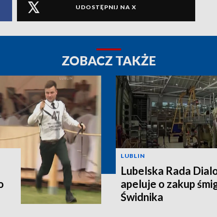
UDOSTĘPNIJ NA X
ZOBACZ TAKŻE
LUBLIN
Lubelska Rada Dial
o
apeluje o zakup śm
Świdnika