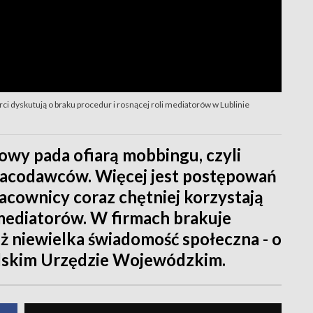
i dyskutują o braku procedur i rosnącej roli mediatorów w Lublinie
owy pada ofiarą mobbingu, czyli
pracodawców. Więcej jest postępowań
cownicy coraz chętniej korzystają
mediatorów. W firmach brakuje
eż niewielka świadomość społeczna - o
elskim Urzędzie Wojewódzkim.