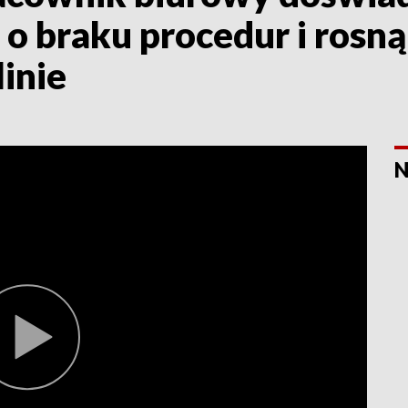
o braku procedur i rosnąc
inie
N