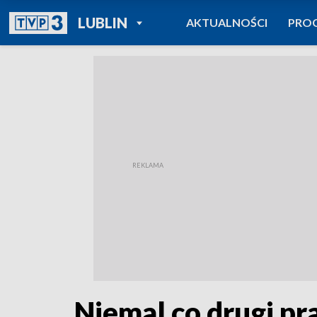
POWRÓT DO
LUBLIN
AKTUALNOŚCI
PRO
TVP REGIONY
Niemal co drugi p