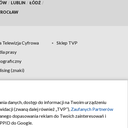
KÓW
/
LUBLIN
/
ŁÓDŹ
/
ROCŁAW
 Telewizja Cyfrowa
Sklep TVP
la prasy
tograficzny
sing (znaki)
klamy
Kontakt
rania danych, dostęp do informacji na Twoim urządzeniu
idacji (zwaną dalej również „TVP”),
Zaufanych Partnerów
anego dopasowania reklam do Twoich zainteresowań i
a PPID do Google.