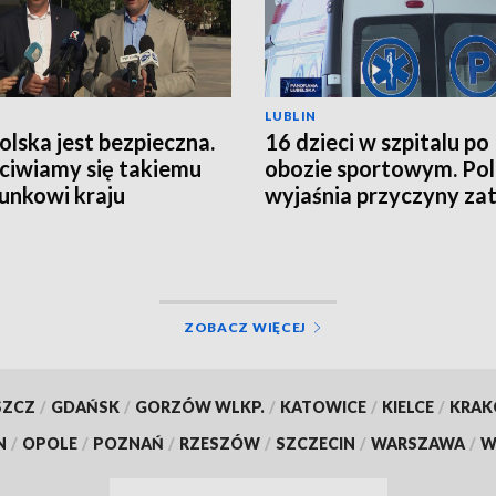
LUBLIN
Polska jest bezpieczna.
16 dzieci w szpitalu po
ciwiamy się takiemu
obozie sportowym. Pol
unkowi kraju
wyjaśnia przyczyny zat
ZOBACZ WIĘCEJ
SZCZ
/
GDAŃSK
/
GORZÓW WLKP.
/
KATOWICE
/
KIELCE
/
KRA
N
/
OPOLE
/
POZNAŃ
/
RZESZÓW
/
SZCZECIN
/
WARSZAWA
/
W