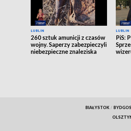
LUBLIN
LUBLIN
260 sztuk amunicji z czasów
PiS: 
wojny. Saperzy zabezpieczyli
Sprze
niebezpieczne znaleziska
wizer
BIAŁYSTOK
/
BYDGO
OLSZTY