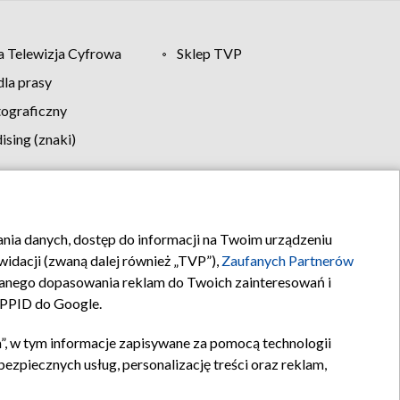
 Telewizja Cyfrowa
Sklep TVP
la prasy
tograficzny
sing (znaki)
klamy
Kontakt
rania danych, dostęp do informacji na Twoim urządzeniu
idacji (zwaną dalej również „TVP”),
Zaufanych Partnerów
anego dopasowania reklam do Twoich zainteresowań i
a PPID do Google.
”, w tym informacje zapisywane za pomocą technologii
zpiecznych usług, personalizację treści oraz reklam,