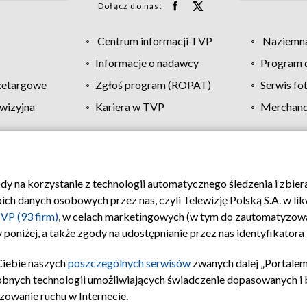
Dołącz do nas:
Centrum informacji TVP
Naziemna
Informacje o nadawcy
Program d
zetargowe
Zgłoś program (ROPAT)
Serwis fo
wizyjna
Kariera w TVP
Merchandi
Polityka prywatności
Moje zgody
Pomoc
Biuro re
ody na korzystanie z technologii automatycznego śledzenia i zbie
 danych osobowych przez nas, czyli Telewizję Polską S.A. w likw
VP (93 firm)
, w celach marketingowych (w tym do zautomatyzow
 poniżej, a także zgody na udostępnianie przez nas identyfikator
Ciebie naszych
poszczególnych serwisów
zwanych dalej „Portalem
obnych technologii umożliwiających świadczenie dopasowanych i be
zowanie ruchu w Internecie.