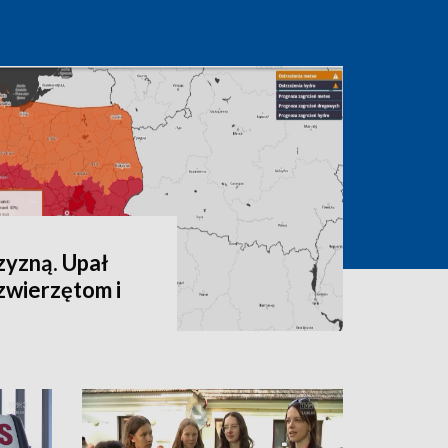
zyzną. Upał
zwierzętom i