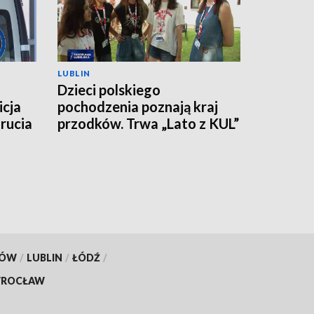
LUBLIN
Dzieci polskiego
icja
pochodzenia poznają kraj
rucia
przodków. Trwa „Lato z KUL”
KÓW
/
LUBLIN
/
ŁÓDŹ
/
ROCŁAW