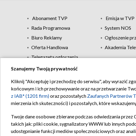
Abonament TVP
Emisja w TVP
Rada Programowa
System NOS
Biuro Reklamy
Ogłoszenie pr
Oferta Handlowa
Akademia Tele
Telegazeta ogłoszenia
Szanujemy Twoją prywatność
Regulamin TVP
Kliknij "Akceptuję i przechodzę do serwisu", aby wyrazić zg
końcowym i ich przechowywanie oraz na przetwarzanie Twoich
z IAB* (1201 firm)
oraz pozostałych
Zaufanych Partnerów T
mierzenia ich skuteczności) i pozostałych, które wskazujemy
Twoje dane osobowe zbierane podczas odwiedzania przez 
takich jak: pliki cookie, sygnalizatory WWW lub innych pod
udostępnianie funkcji mediów społecznościowych oraz anali