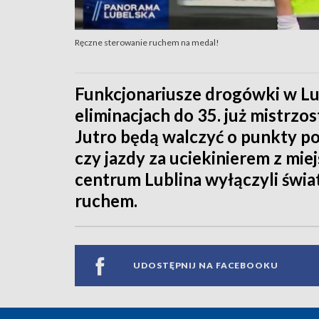
Ręczne sterowanie ruchem na medal!
Funkcjonariusze drogówki w Lu
eliminacjach do 35. już mistrz
Jutro będą walczyć o punkty p
czy jazdy za uciekinierem z mie
centrum Lublina wyłączyli światł
ruchem.
UDOSTĘPNIJ NA FACEBOOKU