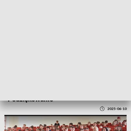
POWRÓT DO
LUBLIN
TVP REGIONY
"Twój Dar Serca dla Hospicjum". Koncert
- Podziękowanie
2025-06-10