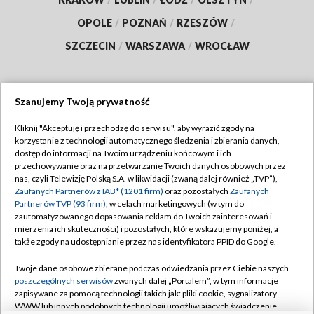
OPOLE
/
POZNAŃ
/
RZESZÓW
/
SZCZECIN
/
WARSZAWA
/
WROCŁAW
Szanujemy Twoją prywatność
Dołącz do nas:
Kliknij "Akceptuję i przechodzę do serwisu", aby wyrazić zgody na
korzystanie z technologii automatycznego śledzenia i zbierania danych,
TVP
dostęp do informacji na Twoim urządzeniu końcowym i ich
Abonament TVP
przechowywanie oraz na przetwarzanie Twoich danych osobowych przez
Regulamin TVP
nas, czyli Telewizję Polską S.A. w likwidacji (zwaną dalej również „TVP”),
Emisja w TVP
Polityka prywatności
Zaufanych Partnerów z IAB* (1201 firm)
oraz pozostałych
Zaufanych
Partnerów TVP (93 firm)
, w celach marketingowych (w tym do
Centrum informacji TVP
Moje zgody
zautomatyzowanego dopasowania reklam do Twoich zainteresowań i
mierzenia ich skuteczności) i pozostałych, które wskazujemy poniżej, a
Naziemna Telewizja Cyfrowa
Pomoc
także zgody na udostępnianie przez nas identyfikatora PPID do Google.
Sklep TVP
Biuro reklamy
Twoje dane osobowe zbierane podczas odwiedzania przez Ciebie naszych
Rada Programowa
Kontakt
poszczególnych serwisów
zwanych dalej „Portalem”, w tym informacje
zapisywane za pomocą technologii takich jak: pliki cookie, sygnalizatory
System NOS
WWW lub innych podobnych technologii umożliwiających świadczenie