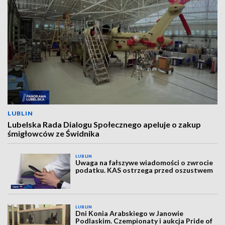
LUBLIN
Lubelska Rada Dialogu Społecznego apeluje o zakup
śmigłowców ze Świdnika
LUBLIN
Uwaga na fałszywe wiadomości o zwrocie
podatku. KAS ostrzega przed oszustwem
LUBLIN
Dni Konia Arabskiego w Janowie
Podlaskim. Czempionaty i aukcja Pride of