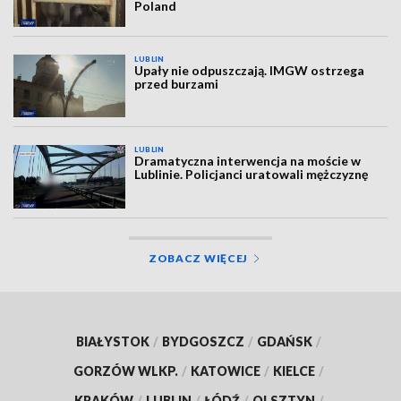
Poland
LUBLIN
Upały nie odpuszczają. IMGW ostrzega
przed burzami
LUBLIN
Dramatyczna interwencja na moście w
Lublinie. Policjanci uratowali mężczyznę
ZOBACZ WIĘCEJ
BIAŁYSTOK
/
BYDGOSZCZ
/
GDAŃSK
/
GORZÓW WLKP.
/
KATOWICE
/
KIELCE
/
KRAKÓW
/
LUBLIN
/
ŁÓDŹ
/
OLSZTYN
/