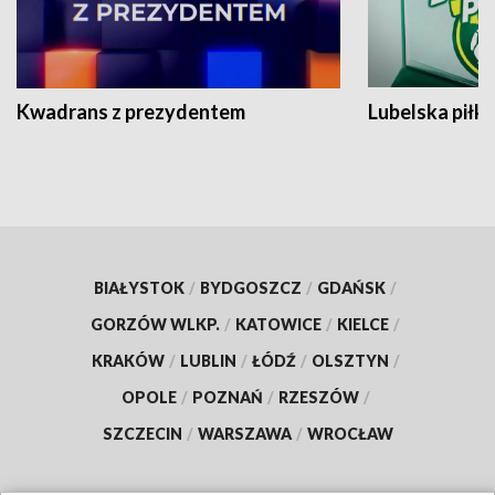
Kwadrans z prezydentem
Lubelska piłk
BIAŁYSTOK
/
BYDGOSZCZ
/
GDAŃSK
/
GORZÓW WLKP.
/
KATOWICE
/
KIELCE
/
KRAKÓW
/
LUBLIN
/
ŁÓDŹ
/
OLSZTYN
/
OPOLE
/
POZNAŃ
/
RZESZÓW
/
SZCZECIN
/
WARSZAWA
/
WROCŁAW