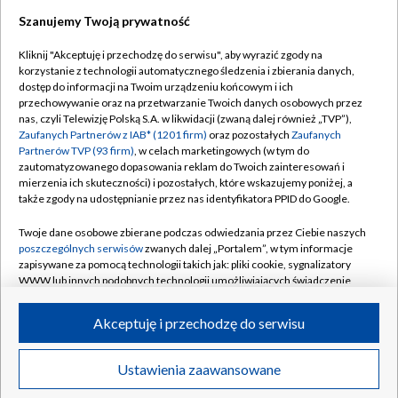
Szanujemy Twoją prywatność
Dołącz do nas:
Kliknij "Akceptuję i przechodzę do serwisu", aby wyrazić zgody na
korzystanie z technologii automatycznego śledzenia i zbierania danych,
TVP
dostęp do informacji na Twoim urządzeniu końcowym i ich
Abonament TVP
przechowywanie oraz na przetwarzanie Twoich danych osobowych przez
Regulamin TVP
nas, czyli Telewizję Polską S.A. w likwidacji (zwaną dalej również „TVP”),
Emisja w TVP
Polityka prywatności
Zaufanych Partnerów z IAB* (1201 firm)
oraz pozostałych
Zaufanych
Partnerów TVP (93 firm)
, w celach marketingowych (w tym do
Centrum informacji TVP
Moje zgody
zautomatyzowanego dopasowania reklam do Twoich zainteresowań i
mierzenia ich skuteczności) i pozostałych, które wskazujemy poniżej, a
Naziemna Telewizja Cyfrowa
Pomoc
także zgody na udostępnianie przez nas identyfikatora PPID do Google.
Sklep TVP
Biuro reklamy
Twoje dane osobowe zbierane podczas odwiedzania przez Ciebie naszych
Rada Programowa
Kontakt
poszczególnych serwisów
zwanych dalej „Portalem”, w tym informacje
zapisywane za pomocą technologii takich jak: pliki cookie, sygnalizatory
System NOS
WWW lub innych podobnych technologii umożliwiających świadczenie
dopasowanych i bezpiecznych usług, personalizację treści oraz reklam,
Informacje o nadawcy
Kanały
udostępnianie funkcji mediów społecznościowych oraz analizowanie
Akceptuję i przechodzę do serwisu
ruchu w Internecie.
Program dla prasy
©2026 Telewizja Polska S.A. w likwidacji
Biuro Reklamy
Twoje dane osobowe zbierane podczas odwiedzania przez Ciebie
Ustawienia zaawansowane
poszczególnych serwisów
na Portalu, takie jak adresy IP, identyfikatory
Ogłoszenie przetargowe
Twoich urządzeń końcowych i identyfikatory plików cookie, informacje o