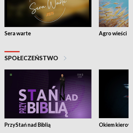
Sera warte
Agro wieści
SPOŁECZEŃSTWO
PrzyStań nad Biblią
Okiem kierow