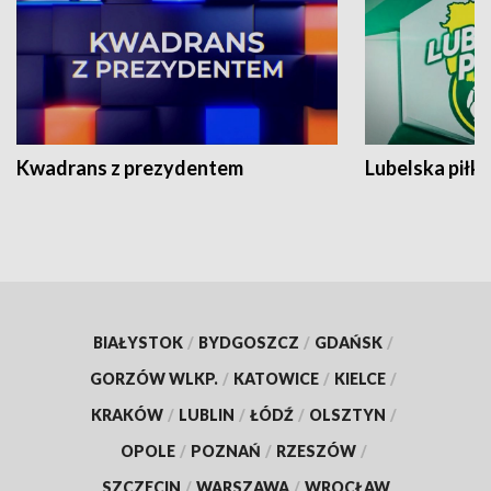
Kwadrans z prezydentem
Lubelska piłk
BIAŁYSTOK
/
BYDGOSZCZ
/
GDAŃSK
/
GORZÓW WLKP.
/
KATOWICE
/
KIELCE
/
KRAKÓW
/
LUBLIN
/
ŁÓDŹ
/
OLSZTYN
/
OPOLE
/
POZNAŃ
/
RZESZÓW
/
SZCZECIN
/
WARSZAWA
/
WROCŁAW