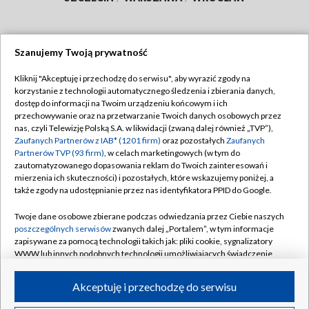
Szanujemy Twoją prywatność
Dołącz do nas:
Kliknij "Akceptuję i przechodzę do serwisu", aby wyrazić zgody na
korzystanie z technologii automatycznego śledzenia i zbierania danych,
TVP
dostęp do informacji na Twoim urządzeniu końcowym i ich
Abonament TVP
przechowywanie oraz na przetwarzanie Twoich danych osobowych przez
Regulamin TVP
nas, czyli Telewizję Polską S.A. w likwidacji (zwaną dalej również „TVP”),
Emisja w TVP
Polityka prywatności
Zaufanych Partnerów z IAB* (1201 firm)
oraz pozostałych
Zaufanych
Partnerów TVP (93 firm)
, w celach marketingowych (w tym do
Centrum informacji TVP
Moje zgody
zautomatyzowanego dopasowania reklam do Twoich zainteresowań i
mierzenia ich skuteczności) i pozostałych, które wskazujemy poniżej, a
Naziemna Telewizja Cyfrowa
Pomoc
także zgody na udostępnianie przez nas identyfikatora PPID do Google.
Sklep TVP
Biuro reklamy
Twoje dane osobowe zbierane podczas odwiedzania przez Ciebie naszych
Rada Programowa
Kontakt
poszczególnych serwisów
zwanych dalej „Portalem”, w tym informacje
zapisywane za pomocą technologii takich jak: pliki cookie, sygnalizatory
System NOS
WWW lub innych podobnych technologii umożliwiających świadczenie
dopasowanych i bezpiecznych usług, personalizację treści oraz reklam,
Informacje o nadawcy
Kanały
udostępnianie funkcji mediów społecznościowych oraz analizowanie
Akceptuję i przechodzę do serwisu
ruchu w Internecie.
Program dla prasy
©2026 Telewizja Polska S.A. w likwidacji