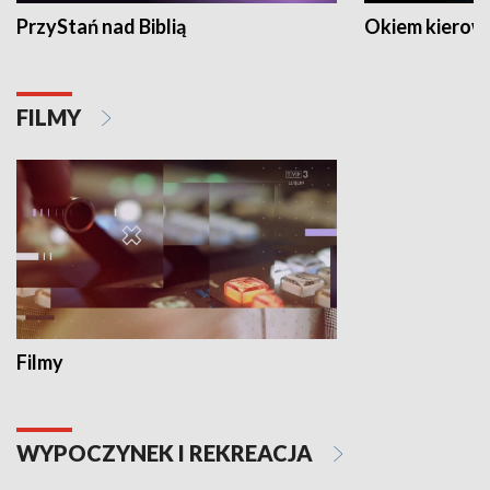
PrzyStań nad Biblią
Okiem kierow
FILMY
Filmy
WYPOCZYNEK I REKREACJA