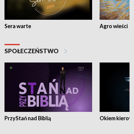
Sera warte
Agro wieści
SPOŁECZEŃSTWO
PrzyStań nad Biblią
Okiem kierow