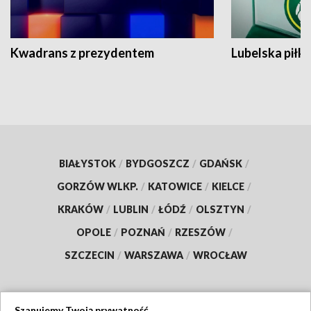
Kwadrans z prezydentem
Lubelska piłk
BIAŁYSTOK
/
BYDGOSZCZ
/
GDAŃSK
/
GORZÓW WLKP.
/
KATOWICE
/
KIELCE
/
KRAKÓW
/
LUBLIN
/
ŁÓDŹ
/
OLSZTYN
/
OPOLE
/
POZNAŃ
/
RZESZÓW
/
SZCZECIN
/
WARSZAWA
/
WROCŁAW
Szanujemy Twoją prywatność