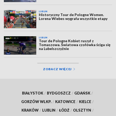
LUBLIN
Historyczny Tour de Pologne Women.
Lorena Wiebes wygrała wszystkie etapy
LUBLIN
Tour de Pologne Kobiet ruszył z
Tomaszowa. Światowa czołówka ściga się
na Lubelszczyźnie
ZOBACZ WIĘCEJ
BIAŁYSTOK
/
BYDGOSZCZ
/
GDAŃSK
/
GORZÓW WLKP.
/
KATOWICE
/
KIELCE
/
KRAKÓW
/
LUBLIN
/
ŁÓDŹ
/
OLSZTYN
/