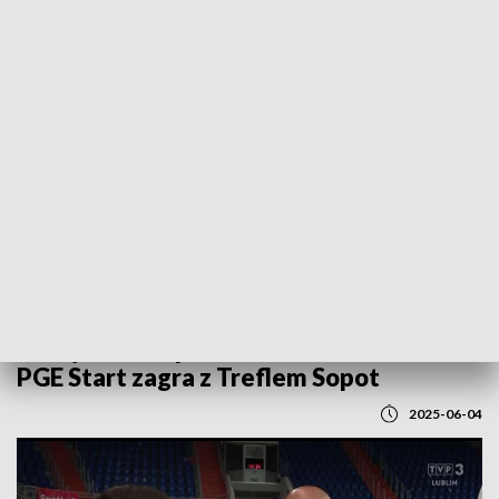
POWRÓT DO
LUBLIN
TVP REGIONY
Koszykówka - półfinał mistrzostw Polski.
PGE Start zagra z Treflem Sopot
2025-06-04