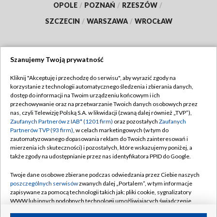
OPOLE
/
POZNAŃ
/
RZESZÓW
/
SZCZECIN
/
WARSZAWA
/
WROCŁAW
Szanujemy Twoją prywatność
Dołącz do nas:
Kliknij "Akceptuję i przechodzę do serwisu", aby wyrazić zgody na
korzystanie z technologii automatycznego śledzenia i zbierania danych,
TVP
dostęp do informacji na Twoim urządzeniu końcowym i ich
Abonament TVP
przechowywanie oraz na przetwarzanie Twoich danych osobowych przez
Regulamin TVP
nas, czyli Telewizję Polską S.A. w likwidacji (zwaną dalej również „TVP”),
Emisja w TVP
Polityka prywatności
Zaufanych Partnerów z IAB* (1201 firm)
oraz pozostałych
Zaufanych
Partnerów TVP (93 firm)
, w celach marketingowych (w tym do
Centrum informacji TVP
Moje zgody
zautomatyzowanego dopasowania reklam do Twoich zainteresowań i
mierzenia ich skuteczności) i pozostałych, które wskazujemy poniżej, a
Naziemna Telewizja Cyfrowa
Pomoc
także zgody na udostępnianie przez nas identyfikatora PPID do Google.
Sklep TVP
Biuro reklamy
Twoje dane osobowe zbierane podczas odwiedzania przez Ciebie naszych
Rada Programowa
Kontakt
poszczególnych serwisów
zwanych dalej „Portalem”, w tym informacje
zapisywane za pomocą technologii takich jak: pliki cookie, sygnalizatory
System NOS
WWW lub innych podobnych technologii umożliwiających świadczenie
dopasowanych i bezpiecznych usług, personalizację treści oraz reklam,
Informacje o nadawcy
Kanały