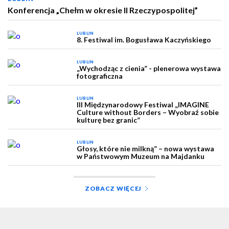
Konferencja „Chełm w okresie II Rzeczypospolitej”
LUBLIN
8. Festiwal im. Bogusława Kaczyńskiego
LUBLIN
„Wychodząc z cienia” - plenerowa wystawa
fotograficzna
LUBLIN
III Międzynarodowy Festiwal „IMAGINE
Culture without Borders – Wyobraź sobie
kulturę bez granic”
LUBLIN
Głosy, które nie milkną” – nowa wystawa
w Państwowym Muzeum na Majdanku
ZOBACZ WIĘCEJ