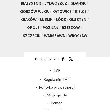
BIAŁYSTOK
/
BYDGOSZCZ
/
GDAŃSK
/
GORZÓW WLKP.
/
KATOWICE
/
KIELCE
/
KRAKÓW
/
LUBLIN
/
ŁÓDŹ
/
OLSZTYN
/
OPOLE
/
POZNAŃ
/
RZESZÓW
/
SZCZECIN
/
WARSZAWA
/
WROCŁAW
Dołącz do nas:
TVP
Abonament TVP
Regulamin TVP
Emisja w TVP
Polityka prywatności
Centrum informacji TVP
Moje zgody
Naziemna Telewizja Cyfrowa
Pomoc
Sklep TVP