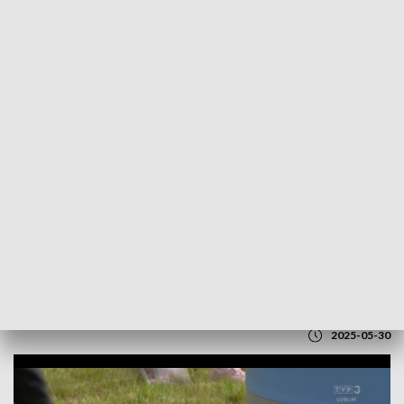
POWRÓT DO
LUBLIN
TVP REGIONY
20 lat wsparcia i nadziei. Ośrodek w
Witanowie świętuje jubileusz
2025-05-30