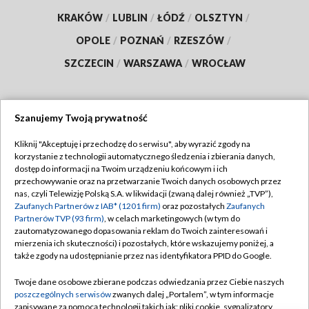
KRAKÓW
/
LUBLIN
/
ŁÓDŹ
/
OLSZTYN
/
OPOLE
/
POZNAŃ
/
RZESZÓW
/
SZCZECIN
/
WARSZAWA
/
WROCŁAW
Szanujemy Twoją prywatność
Dołącz do nas:
Kliknij "Akceptuję i przechodzę do serwisu", aby wyrazić zgody na
korzystanie z technologii automatycznego śledzenia i zbierania danych,
TVP
dostęp do informacji na Twoim urządzeniu końcowym i ich
Abonament TVP
przechowywanie oraz na przetwarzanie Twoich danych osobowych przez
Regulamin TVP
nas, czyli Telewizję Polską S.A. w likwidacji (zwaną dalej również „TVP”),
Emisja w TVP
Polityka prywatności
Zaufanych Partnerów z IAB* (1201 firm)
oraz pozostałych
Zaufanych
Partnerów TVP (93 firm)
, w celach marketingowych (w tym do
Centrum informacji TVP
Moje zgody
zautomatyzowanego dopasowania reklam do Twoich zainteresowań i
mierzenia ich skuteczności) i pozostałych, które wskazujemy poniżej, a
Naziemna Telewizja Cyfrowa
Pomoc
także zgody na udostępnianie przez nas identyfikatora PPID do Google.
Sklep TVP
Biuro reklamy
Twoje dane osobowe zbierane podczas odwiedzania przez Ciebie naszych
Rada Programowa
Kontakt
poszczególnych serwisów
zwanych dalej „Portalem”, w tym informacje
zapisywane za pomocą technologii takich jak: pliki cookie, sygnalizatory