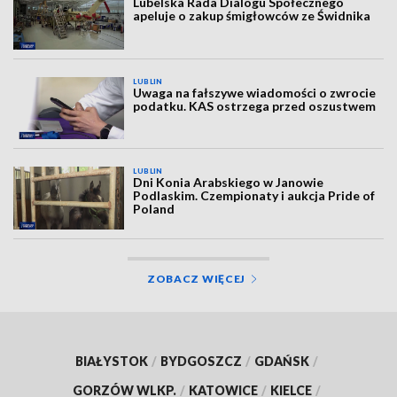
Lubelska Rada Dialogu Społecznego
apeluje o zakup śmigłowców ze Świdnika
LUBLIN
Uwaga na fałszywe wiadomości o zwrocie
podatku. KAS ostrzega przed oszustwem
LUBLIN
Dni Konia Arabskiego w Janowie
Podlaskim. Czempionaty i aukcja Pride of
Poland
ZOBACZ WIĘCEJ
BIAŁYSTOK
/
BYDGOSZCZ
/
GDAŃSK
/
GORZÓW WLKP.
/
KATOWICE
/
KIELCE
/