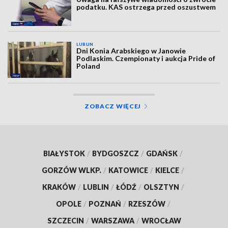
podatku. KAS ostrzega przed oszustwem
LUBLIN
Dni Konia Arabskiego w Janowie
Podlaskim. Czempionaty i aukcja Pride of
Poland
ZOBACZ WIĘCEJ
BIAŁYSTOK
/
BYDGOSZCZ
/
GDAŃSK
/
GORZÓW WLKP.
/
KATOWICE
/
KIELCE
/
KRAKÓW
/
LUBLIN
/
ŁÓDŹ
/
OLSZTYN
/
OPOLE
/
POZNAŃ
/
RZESZÓW
/
SZCZECIN
/
WARSZAWA
/
WROCŁAW