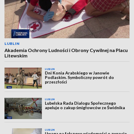
LUBLIN
Akademia Ochrony Ludności i Obrony Cywilnej na Placu
Litewskim
LUBLIN
Dni Konia Arabskiego w Janowie
Podlaskim. Symboliczny powrót do
przeszłości
LUBLIN
Lubelska Rada Dialogu Społecznego
apeluje o zakup śmigłowców ze Świdnika
LUBLIN
Uwaga na fałszywe wiadomości o zwrocie