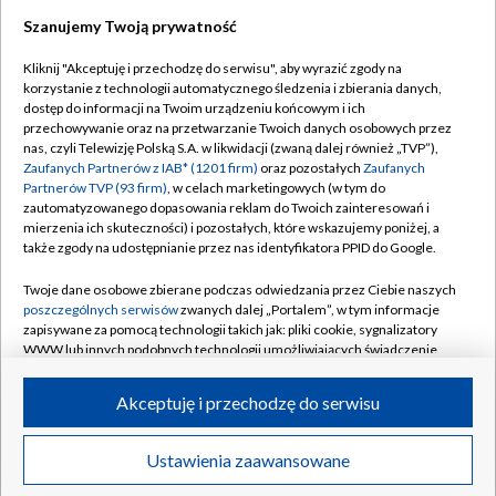
Szanujemy Twoją prywatność
Dołącz do nas:
Kliknij "Akceptuję i przechodzę do serwisu", aby wyrazić zgody na
korzystanie z technologii automatycznego śledzenia i zbierania danych,
TVP
dostęp do informacji na Twoim urządzeniu końcowym i ich
Abonament TVP
przechowywanie oraz na przetwarzanie Twoich danych osobowych przez
Regulamin TVP
nas, czyli Telewizję Polską S.A. w likwidacji (zwaną dalej również „TVP”),
Emisja w TVP
Polityka prywatności
Zaufanych Partnerów z IAB* (1201 firm)
oraz pozostałych
Zaufanych
Partnerów TVP (93 firm)
, w celach marketingowych (w tym do
Centrum informacji TVP
Moje zgody
zautomatyzowanego dopasowania reklam do Twoich zainteresowań i
mierzenia ich skuteczności) i pozostałych, które wskazujemy poniżej, a
Naziemna Telewizja Cyfrowa
Pomoc
także zgody na udostępnianie przez nas identyfikatora PPID do Google.
Sklep TVP
Biuro reklamy
Twoje dane osobowe zbierane podczas odwiedzania przez Ciebie naszych
Rada Programowa
Kontakt
poszczególnych serwisów
zwanych dalej „Portalem”, w tym informacje
zapisywane za pomocą technologii takich jak: pliki cookie, sygnalizatory
System NOS
WWW lub innych podobnych technologii umożliwiających świadczenie
dopasowanych i bezpiecznych usług, personalizację treści oraz reklam,
Informacje o nadawcy
Kanały
udostępnianie funkcji mediów społecznościowych oraz analizowanie
Akceptuję i przechodzę do serwisu
ruchu w Internecie.
Program dla prasy
©2026 Telewizja Polska S.A. w likwidacji
Biuro Reklamy
Twoje dane osobowe zbierane podczas odwiedzania przez Ciebie
Ustawienia zaawansowane
poszczególnych serwisów
na Portalu, takie jak adresy IP, identyfikatory
Ogłoszenie przetargowe
Twoich urządzeń końcowych i identyfikatory plików cookie, informacje o