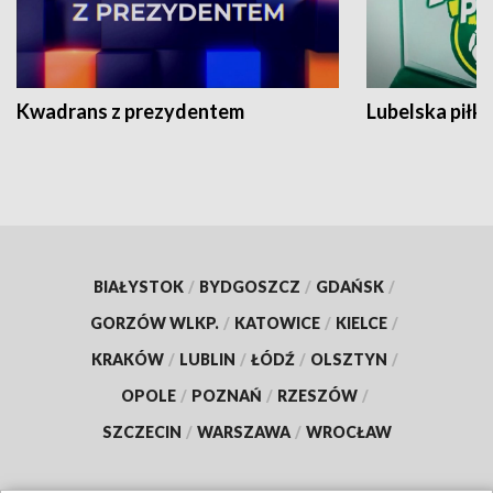
Kwadrans z prezydentem
Lubelska piłk
BIAŁYSTOK
/
BYDGOSZCZ
/
GDAŃSK
/
GORZÓW WLKP.
/
KATOWICE
/
KIELCE
/
KRAKÓW
/
LUBLIN
/
ŁÓDŹ
/
OLSZTYN
/
OPOLE
/
POZNAŃ
/
RZESZÓW
/
SZCZECIN
/
WARSZAWA
/
WROCŁAW