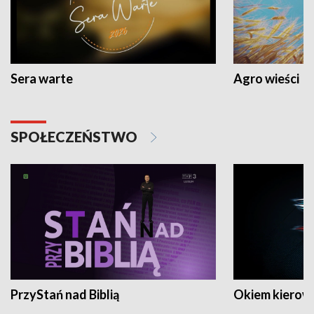
Sera warte
Agro wieści
SPOŁECZEŃSTWO
PrzyStań nad Biblią
Okiem kierow