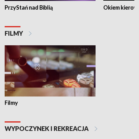
PrzyStań nad Biblią
Okiem kierow
FILMY
Filmy
WYPOCZYNEK I REKREACJA