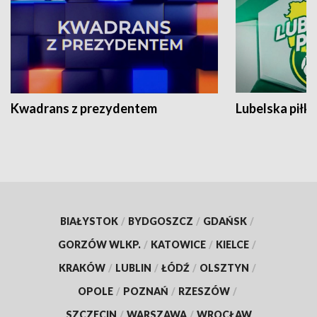
Kwadrans z prezydentem
Lubelska piłk
BIAŁYSTOK
/
BYDGOSZCZ
/
GDAŃSK
/
GORZÓW WLKP.
/
KATOWICE
/
KIELCE
/
KRAKÓW
/
LUBLIN
/
ŁÓDŹ
/
OLSZTYN
/
OPOLE
/
POZNAŃ
/
RZESZÓW
/
SZCZECIN
/
WARSZAWA
/
WROCŁAW