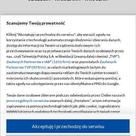
Szanujemy Twoją prywatność
Dołącz do nas:
Kliknij "Akceptuję i przechodzę do serwisu", aby wyrazić zgody na
korzystanie z technologii automatycznego śledzenia i zbierania danych,
TVP
dostęp do informacji na Twoim urządzeniu końcowym i ich
Abonament TVP
przechowywanie oraz na przetwarzanie Twoich danych osobowych przez
Regulamin TVP
nas, czyli Telewizję Polską S.A. w likwidacji (zwaną dalej również „TVP”),
Emisja w TVP
Polityka prywatności
Zaufanych Partnerów z IAB* (1201 firm)
oraz pozostałych
Zaufanych
Partnerów TVP (93 firm)
, w celach marketingowych (w tym do
Centrum informacji TVP
Moje zgody
zautomatyzowanego dopasowania reklam do Twoich zainteresowań i
mierzenia ich skuteczności) i pozostałych, które wskazujemy poniżej, a
Naziemna Telewizja Cyfrowa
Pomoc
także zgody na udostępnianie przez nas identyfikatora PPID do Google.
Sklep TVP
Biuro reklamy
Twoje dane osobowe zbierane podczas odwiedzania przez Ciebie naszych
Rada Programowa
Kontakt
poszczególnych serwisów
zwanych dalej „Portalem”, w tym informacje
zapisywane za pomocą technologii takich jak: pliki cookie, sygnalizatory
System NOS
WWW lub innych podobnych technologii umożliwiających świadczenie
dopasowanych i bezpiecznych usług, personalizację treści oraz reklam,
Informacje o nadawcy
Kanały
udostępnianie funkcji mediów społecznościowych oraz analizowanie
Akceptuję i przechodzę do serwisu
ruchu w Internecie.
Program dla prasy
©2026 Telewizja Polska S.A. w likwidacji