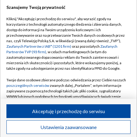
Szanujemy Twoją prywatność
Dołącz do nas:
Kliknij "Akceptuję i przechodzę do serwisu", aby wyrazić zgody na
korzystanie z technologii automatycznego śledzenia i zbierania danych,
TVP
dostęp do informacji na Twoim urządzeniu końcowym i ich
Abonament TVP
przechowywanie oraz na przetwarzanie Twoich danych osobowych przez
Regulamin TVP
nas, czyli Telewizję Polską S.A. w likwidacji (zwaną dalej również „TVP”),
Emisja w TVP
Polityka prywatności
Zaufanych Partnerów z IAB* (1201 firm)
oraz pozostałych
Zaufanych
Partnerów TVP (93 firm)
, w celach marketingowych (w tym do
Centrum informacji TVP
Moje zgody
zautomatyzowanego dopasowania reklam do Twoich zainteresowań i
mierzenia ich skuteczności) i pozostałych, które wskazujemy poniżej, a
Naziemna Telewizja Cyfrowa
Pomoc
także zgody na udostępnianie przez nas identyfikatora PPID do Google.
Sklep TVP
Biuro reklamy
Twoje dane osobowe zbierane podczas odwiedzania przez Ciebie naszych
Rada Programowa
Kontakt
poszczególnych serwisów
zwanych dalej „Portalem”, w tym informacje
zapisywane za pomocą technologii takich jak: pliki cookie, sygnalizatory
System NOS
WWW lub innych podobnych technologii umożliwiających świadczenie
dopasowanych i bezpiecznych usług, personalizację treści oraz reklam,
Informacje o nadawcy
Kanały
udostępnianie funkcji mediów społecznościowych oraz analizowanie
Akceptuję i przechodzę do serwisu
ruchu w Internecie.
Program dla prasy
©2026 Telewizja Polska S.A. w likwidacji
Biuro Reklamy
Twoje dane osobowe zbierane podczas odwiedzania przez Ciebie
Ustawienia zaawansowane
poszczególnych serwisów
na Portalu, takie jak adresy IP, identyfikatory
Ogłoszenie przetargowe
Twoich urządzeń końcowych i identyfikatory plików cookie, informacje o