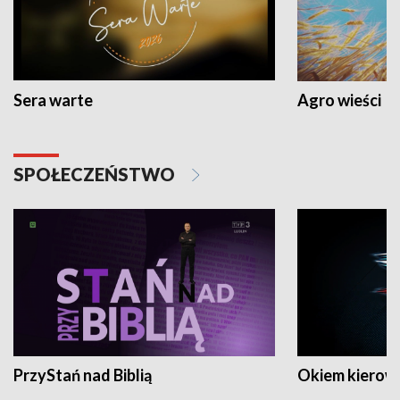
Sera warte
Agro wieści
SPOŁECZEŃSTWO
PrzyStań nad Biblią
Okiem kierow