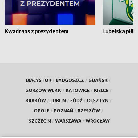
Kwadrans z prezydentem
Lubelska piłk
BIAŁYSTOK
/
BYDGOSZCZ
/
GDAŃSK
/
GORZÓW WLKP.
/
KATOWICE
/
KIELCE
/
KRAKÓW
/
LUBLIN
/
ŁÓDŹ
/
OLSZTYN
/
OPOLE
/
POZNAŃ
/
RZESZÓW
/
SZCZECIN
/
WARSZAWA
/
WROCŁAW