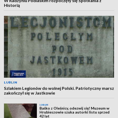
W Radzyniu Podlaskim rozpoczęły się Spotkania z
Historią
LUBLIN
Szlakiem Legionów do wolnej Polski. Patriotyczny marsz
zakończył się w Jastkowie
LUBLIN
Baśko z Oleśnicy, odezwij się! Muzeum w
Hrubieszowie szuka autorki listu sprzed
42 lat