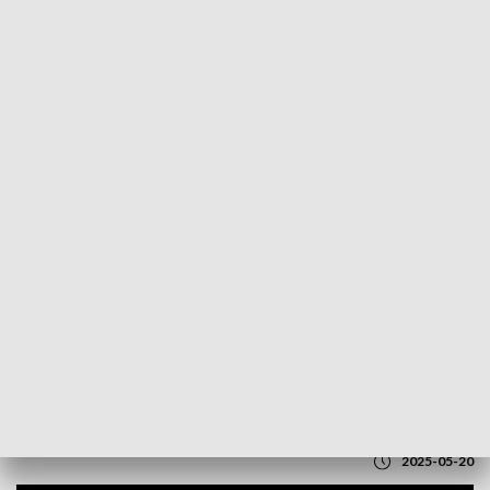
POWRÓT DO
LUBLIN
TVP REGIONY
Pod Tomaszowem Lubelskim
odnaleziono fragment sztandaru 4.
Pułku Strzelców Podhalańskich i
proporzec 21. Dywizji Piechoty Górskiej
2025-05-20