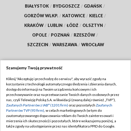
BIAŁYSTOK
/
BYDGOSZCZ
/
GDAŃSK
/
GORZÓW WLKP.
/
KATOWICE
/
KIELCE
/
KRAKÓW
/
LUBLIN
/
ŁÓDŹ
/
OLSZTYN
/
OPOLE
/
POZNAŃ
/
RZESZÓW
/
SZCZECIN
/
WARSZAWA
/
WROCŁAW
Szanujemy Twoją prywatność
Dołącz do nas:
Kliknij "Akceptuję i przechodzę do serwisu", aby wyrazić zgody na
korzystanie z technologii automatycznego śledzenia i zbierania danych,
TVP
dostęp do informacji na Twoim urządzeniu końcowym i ich
Abonament TVP
przechowywanie oraz na przetwarzanie Twoich danych osobowych przez
Regulamin TVP
nas, czyli Telewizję Polską S.A. w likwidacji (zwaną dalej również „TVP”),
Emisja w TVP
Polityka prywatności
Zaufanych Partnerów z IAB* (1201 firm)
oraz pozostałych
Zaufanych
Partnerów TVP (93 firm)
, w celach marketingowych (w tym do
Centrum informacji TVP
Moje zgody
zautomatyzowanego dopasowania reklam do Twoich zainteresowań i
mierzenia ich skuteczności) i pozostałych, które wskazujemy poniżej, a
Naziemna Telewizja Cyfrowa
Pomoc
także zgody na udostępnianie przez nas identyfikatora PPID do Google.