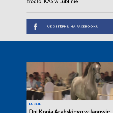
źródło: KAS w Lublinie
UDOSTĘPNIJ NA FACEBOOKU
LUBLIN
Dni Konia Arabskiego w Janowie