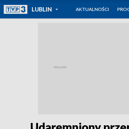
POWRÓT DO
LUBLIN
AKTUALNOŚCI
PRO
TVP REGIONY
Udaremniony prze