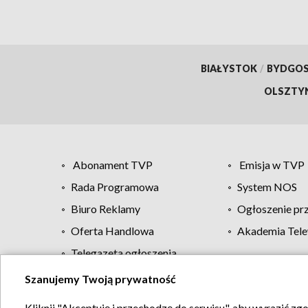
BIAŁYSTOK
/
BYDGO
OLSZTY
Abonament TVP
Emisja w TVP
Rada Programowa
System NOS
Biuro Reklamy
Ogłoszenie pr
Oferta Handlowa
Akademia Tele
Telegazeta ogłoszenia
Szanujemy Twoją prywatność
Regulamin TVP
Kliknij "Akceptuję i przechodzę do serwisu", aby wyrazić zg