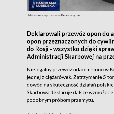
Udaremniony przemyt w Koroszczynie
Deklarowali przewóz opon do au
opon przeznaczonych do cywiln
do Rosji - wszystko dzięki spra
Administracji Skarbowej na prz
Nielegalny przewóz udaremniono w Ko
jednej z ciężarówek. Zatrzymanie 5 t
dowód na skuteczność działań polskic
Skarbowa deklaruje dalsze wzmożone k
podobnym próbom przemytu.