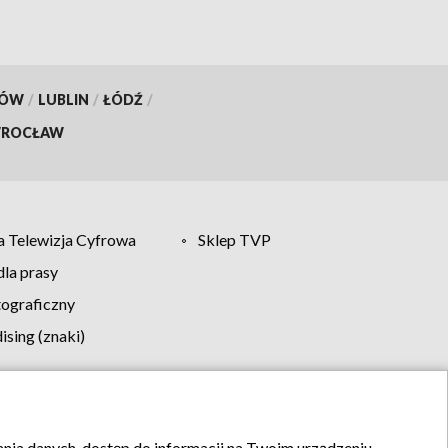
KÓW
/
LUBLIN
/
ŁÓDŹ
/
ROCŁAW
 Telewizja Cyfrowa
Sklep TVP
la prasy
tograficzny
sing (znaki)
klamy
Kontakt
rania danych, dostęp do informacji na Twoim urządzeniu