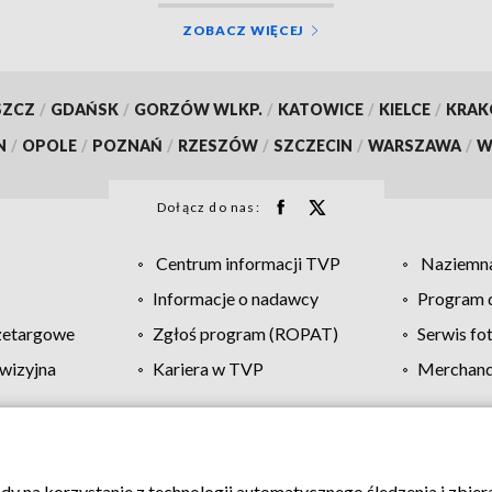
ZOBACZ WIĘCEJ
SZCZ
/
GDAŃSK
/
GORZÓW WLKP.
/
KATOWICE
/
KIELCE
/
KRA
N
/
OPOLE
/
POZNAŃ
/
RZESZÓW
/
SZCZECIN
/
WARSZAWA
/
W
Dołącz do nas:
Centrum informacji TVP
Naziemna
Informacje o nadawcy
Program d
zetargowe
Zgłoś program (ROPAT)
Serwis fo
wizyjna
Kariera w TVP
Merchandi
Polityka prywatności
Moje zgody
Pomoc
Biuro re
ody na korzystanie z technologii automatycznego śledzenia i zbie