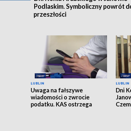
Podlaskim. Symboliczny powrót d
przeszłości
LUBLIN
LUBLIN
Uwaga na fałszywe
Dni K
wiadomości o zwrocie
Janow
podatku. KAS ostrzega
Czemp
przed oszustwem
of Po