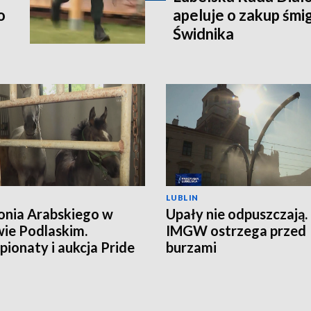
o
apeluje o zakup śm
Świdnika
LUBLIN
onia Arabskiego w
Upały nie odpuszczają.
ie Podlaskim.
IMGW ostrzega przed
ionaty i aukcja Pride
burzami
land