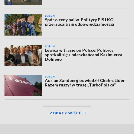
LUBLIN
Spór o ceny paliw. Politycy PiS i KO
przerzucają się odpowiedzialnością
LUBLIN
Lewica w trasie po Polsce. Politycy
spotkali się z mieszkańcami Kazimierza
Dolnego
LUBLIN
Adrian Zandberg odwiedził Chełm. Lider
Razem ruszył w trasę „TurboPolska”
ZOBACZ WIĘCEJ