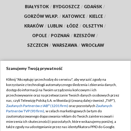
BIAŁYSTOK
/
BYDGOSZCZ
/
GDAŃSK
/
GORZÓW WLKP.
/
KATOWICE
/
KIELCE
/
KRAKÓW
/
LUBLIN
/
ŁÓDŹ
/
OLSZTYN
/
OPOLE
/
POZNAŃ
/
RZESZÓW
/
SZCZECIN
/
WARSZAWA
/
WROCŁAW
Szanujemy Twoją prywatność
Dołącz do nas:
Kliknij "Akceptuję i przechodzę do serwisu", aby wyrazić zgody na
korzystanie z technologii automatycznego śledzenia i zbierania danych,
TVP
dostęp do informacji na Twoim urządzeniu końcowym i ich
Abonament TVP
przechowywanie oraz na przetwarzanie Twoich danych osobowych przez
Regulamin TVP
nas, czyli Telewizję Polską S.A. w likwidacji (zwaną dalej również „TVP”),
Emisja w TVP
Polityka prywatności
Zaufanych Partnerów z IAB* (1201 firm)
oraz pozostałych
Zaufanych
Partnerów TVP (93 firm)
, w celach marketingowych (w tym do
Centrum informacji TVP
Moje zgody
zautomatyzowanego dopasowania reklam do Twoich zainteresowań i
mierzenia ich skuteczności) i pozostałych, które wskazujemy poniżej, a
Naziemna Telewizja Cyfrowa
Pomoc
także zgody na udostępnianie przez nas identyfikatora PPID do Google.