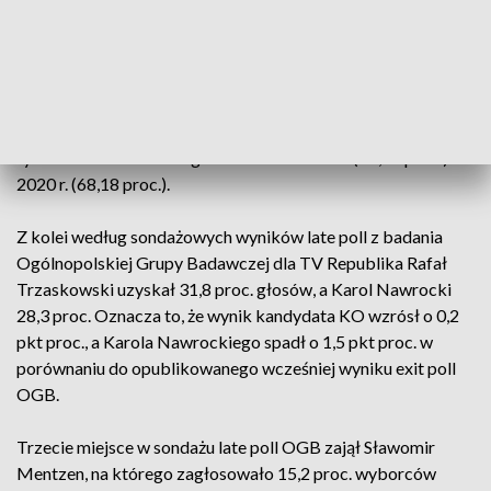
proc., Maciej Maciak - 0,4 proc., a Marek Woch - 0,1 proc.
Szacowana frekwencja wyniosła 66,8 proc. Gdyby taka była
oficjalnie, oznaczałoby to najwyższy wynik w pierwszej turze
wyborów prezydenckich od 1990 r. Lepszy zanotowano
tylko dwukrotnie w drugich turach: w 1995 r. (68,23 proc.) i
2020 r. (68,18 proc.).
Z kolei według sondażowych wyników late poll z badania
Ogólnopolskiej Grupy Badawczej dla TV Republika Rafał
Trzaskowski uzyskał 31,8 proc. głosów, a Karol Nawrocki
28,3 proc. Oznacza to, że wynik kandydata KO wzrósł o 0,2
pkt proc., a Karola Nawrockiego spadł o 1,5 pkt proc. w
porównaniu do opublikowanego wcześniej wyniku exit poll
OGB.
Trzecie miejsce w sondażu late poll OGB zajął Sławomir
Mentzen, na którego zagłosowało 15,2 proc. wyborców