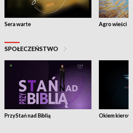
Sera warte
Agro wieści
SPOŁECZEŃSTWO
PrzyStań nad Biblią
Okiem kierow