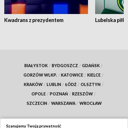
Kwadrans z prezydentem
Lubelska piłk
BIAŁYSTOK
/
BYDGOSZCZ
/
GDAŃSK
/
GORZÓW WLKP.
/
KATOWICE
/
KIELCE
/
KRAKÓW
/
LUBLIN
/
ŁÓDŹ
/
OLSZTYN
/
OPOLE
/
POZNAŃ
/
RZESZÓW
/
SZCZECIN
/
WARSZAWA
/
WROCŁAW
Szanujemy Twoją prywatność