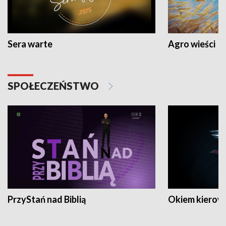
Sera warte
Agro wieści
SPOŁECZEŃSTWO
PrzyStań nad Biblią
Okiem kierow