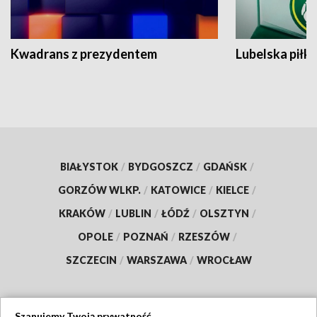
Kwadrans z prezydentem
Lubelska piłk
BIAŁYSTOK
/
BYDGOSZCZ
/
GDAŃSK
/
GORZÓW WLKP.
/
KATOWICE
/
KIELCE
/
KRAKÓW
/
LUBLIN
/
ŁÓDŹ
/
OLSZTYN
/
OPOLE
/
POZNAŃ
/
RZESZÓW
/
SZCZECIN
/
WARSZAWA
/
WROCŁAW
Szanujemy Twoją prywatność