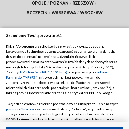
OPOLE
/
POZNAŃ
/
RZESZÓW
/
SZCZECIN
/
WARSZAWA
/
WROCŁAW
Szanujemy Twoją prywatność
Dołącz do nas:
Kliknij "Akceptuję i przechodzę do serwisu", aby wyrazić zgody na
korzystanie z technologii automatycznego śledzenia i zbierania danych,
TVP
dostęp do informacji na Twoim urządzeniu końcowym i ich
Abonament TVP
przechowywanie oraz na przetwarzanie Twoich danych osobowych przez
Regulamin TVP
nas, czyli Telewizję Polską S.A. w likwidacji (zwaną dalej również „TVP”),
Emisja w TVP
Polityka prywatności
Zaufanych Partnerów z IAB* (1201 firm)
oraz pozostałych
Zaufanych
Partnerów TVP (93 firm)
, w celach marketingowych (w tym do
Centrum informacji TVP
Moje zgody
zautomatyzowanego dopasowania reklam do Twoich zainteresowań i
mierzenia ich skuteczności) i pozostałych, które wskazujemy poniżej, a
Naziemna Telewizja Cyfrowa
Pomoc
także zgody na udostępnianie przez nas identyfikatora PPID do Google.
Sklep TVP
Biuro reklamy
Twoje dane osobowe zbierane podczas odwiedzania przez Ciebie naszych
Rada Programowa
Kontakt
poszczególnych serwisów
zwanych dalej „Portalem”, w tym informacje
zapisywane za pomocą technologii takich jak: pliki cookie, sygnalizatory
System NOS
WWW lub innych podobnych technologii umożliwiających świadczenie
dopasowanych i bezpiecznych usług, personalizację treści oraz reklam,
Informacje o nadawcy
Kanały