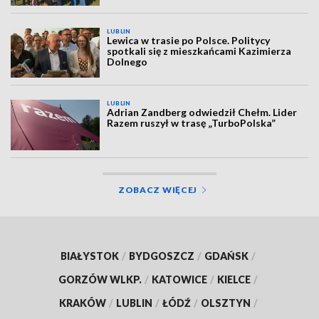
LUBLIN
Lewica w trasie po Polsce. Politycy
spotkali się z mieszkańcami Kazimierza
Dolnego
LUBLIN
Adrian Zandberg odwiedził Chełm. Lider
Razem ruszył w trasę „TurboPolska”
ZOBACZ WIĘCEJ
BIAŁYSTOK
/
BYDGOSZCZ
/
GDAŃSK
/
GORZÓW WLKP.
/
KATOWICE
/
KIELCE
/
KRAKÓW
/
LUBLIN
/
ŁÓDŹ
/
OLSZTYN
/