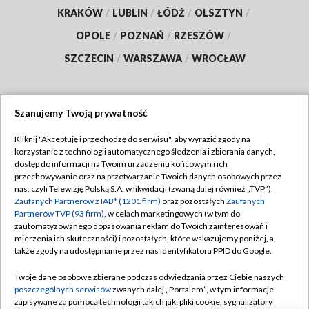
KRAKÓW
/
LUBLIN
/
ŁÓDŹ
/
OLSZTYN
/
OPOLE
/
POZNAŃ
/
RZESZÓW
/
SZCZECIN
/
WARSZAWA
/
WROCŁAW
Szanujemy Twoją prywatność
Dołącz do nas:
Kliknij "Akceptuję i przechodzę do serwisu", aby wyrazić zgody na
korzystanie z technologii automatycznego śledzenia i zbierania danych,
TVP
dostęp do informacji na Twoim urządzeniu końcowym i ich
Abonament TVP
przechowywanie oraz na przetwarzanie Twoich danych osobowych przez
Regulamin TVP
nas, czyli Telewizję Polską S.A. w likwidacji (zwaną dalej również „TVP”),
Emisja w TVP
Polityka prywatności
Zaufanych Partnerów z IAB* (1201 firm)
oraz pozostałych
Zaufanych
Partnerów TVP (93 firm)
, w celach marketingowych (w tym do
Centrum informacji TVP
Moje zgody
zautomatyzowanego dopasowania reklam do Twoich zainteresowań i
mierzenia ich skuteczności) i pozostałych, które wskazujemy poniżej, a
Naziemna Telewizja Cyfrowa
Pomoc
także zgody na udostępnianie przez nas identyfikatora PPID do Google.
Sklep TVP
Biuro reklamy
Twoje dane osobowe zbierane podczas odwiedzania przez Ciebie naszych
Rada Programowa
Kontakt
poszczególnych serwisów
zwanych dalej „Portalem”, w tym informacje
zapisywane za pomocą technologii takich jak: pliki cookie, sygnalizatory