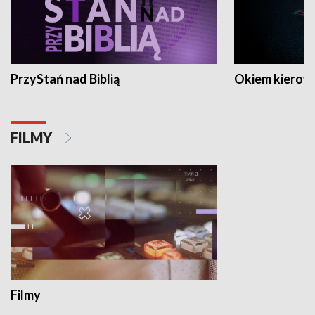
PrzyStań nad Biblią
Okiem kierow
FILMY
Filmy