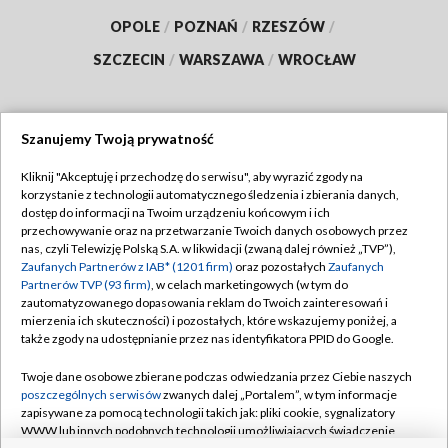
OPOLE
/
POZNAŃ
/
RZESZÓW
/
SZCZECIN
/
WARSZAWA
/
WROCŁAW
Szanujemy Twoją prywatność
Dołącz do nas:
Kliknij "Akceptuję i przechodzę do serwisu", aby wyrazić zgody na
korzystanie z technologii automatycznego śledzenia i zbierania danych,
TVP
dostęp do informacji na Twoim urządzeniu końcowym i ich
Abonament TVP
przechowywanie oraz na przetwarzanie Twoich danych osobowych przez
Regulamin TVP
nas, czyli Telewizję Polską S.A. w likwidacji (zwaną dalej również „TVP”),
Emisja w TVP
Polityka prywatności
Zaufanych Partnerów z IAB* (1201 firm)
oraz pozostałych
Zaufanych
Partnerów TVP (93 firm)
, w celach marketingowych (w tym do
Centrum informacji TVP
Moje zgody
zautomatyzowanego dopasowania reklam do Twoich zainteresowań i
mierzenia ich skuteczności) i pozostałych, które wskazujemy poniżej, a
Naziemna Telewizja Cyfrowa
Pomoc
także zgody na udostępnianie przez nas identyfikatora PPID do Google.
Sklep TVP
Biuro reklamy
Twoje dane osobowe zbierane podczas odwiedzania przez Ciebie naszych
Rada Programowa
Kontakt
poszczególnych serwisów
zwanych dalej „Portalem”, w tym informacje
zapisywane za pomocą technologii takich jak: pliki cookie, sygnalizatory
System NOS
WWW lub innych podobnych technologii umożliwiających świadczenie