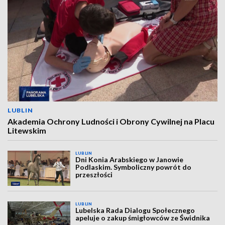
LUBLIN
Akademia Ochrony Ludności i Obrony Cywilnej na Placu
Litewskim
LUBLIN
Dni Konia Arabskiego w Janowie
Podlaskim. Symboliczny powrót do
przeszłości
LUBLIN
Lubelska Rada Dialogu Społecznego
apeluje o zakup śmigłowców ze Świdnika