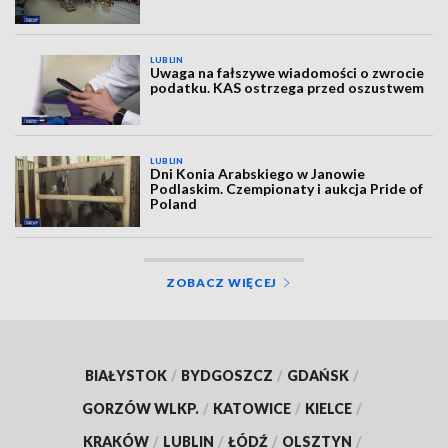
LUBLIN
Uwaga na fałszywe wiadomości o zwrocie
podatku. KAS ostrzega przed oszustwem
LUBLIN
Dni Konia Arabskiego w Janowie
Podlaskim. Czempionaty i aukcja Pride of
Poland
ZOBACZ WIĘCEJ
BIAŁYSTOK
/
BYDGOSZCZ
/
GDAŃSK
/
GORZÓW WLKP.
/
KATOWICE
/
KIELCE
/
KRAKÓW
/
LUBLIN
/
ŁÓDŹ
/
OLSZTYN
/