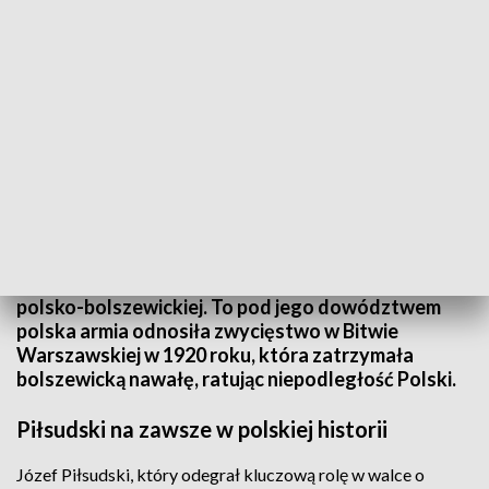
wid
Józef Piłsudski, "ojciec polskiej niepodległości" i
Naczelny Wódz, odegrał kluczową rolę w wojnie
polsko-bolszewickiej. To pod jego dowództwem
polska armia odnosiła zwycięstwo w Bitwie
Warszawskiej w 1920 roku, która zatrzymała
bolszewicką nawałę, ratując niepodległość Polski.
Piłsudski na zawsze w polskiej historii
Józef Piłsudski, który odegrał kluczową rolę w walce o